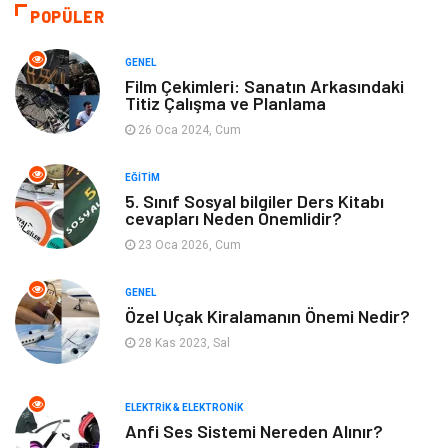
Eğitim ve Kariyer
Gıda
POPÜLER
Otomotiv
Eğitim
GENEL
Film Çekimleri: Sanatın Arkasındaki
Titiz Çalışma ve Planlama
Makine
Alışveriş
26 Oca 2024, Cum
Keyif ve Hobi
Moda
EĞITIM
5. Sınıf Sosyal bilgiler Ders Kitabı
Tatil
Yeme İçme
cevapları Neden Önemlidir?
23 Oca 2026, Cum
Emlak
Genel Kültür
GENEL
Bilgisayar & Yazılım
Spor
Özel Uçak Kiralamanın Önemi Nedir?
28 Kas 2023, Sal
İnternet
Gençlik ve Eğlence
ELEKTRIK & ELEKTRONIK
Finans ve Yönetim
Gayrimenkul
Anfi Ses Sistemi Nereden Alınır?