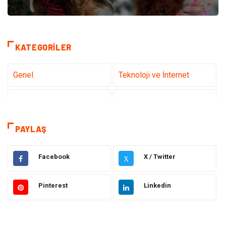
KATEGORILER
Genel
Teknoloji ve İnternet
Gündem
Tanıtıcı Reklam
Sağlık
Güzellik Bakım
PAYLAŞ
Hukuk
Dekorasyon
Facebook
X / Twitter
X
Elektrik & Elektronik
Giyim
Pinterest
Linkedin
Sağlıklı Yaşam
Organizasyon