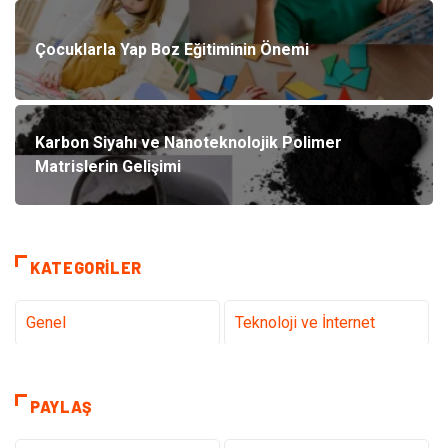
Çocuklarla Yap Boz Eğitiminin Önemi
Karbon Siyahı ve Nanoteknolojik Polimer
Matrislerin Gelişimi
KATEGORILER
Genel
Teknoloji ve İnternet
Gündem
Tanıtıcı Reklam
PAYLAŞ
Sağlık
Güzellik Bakım