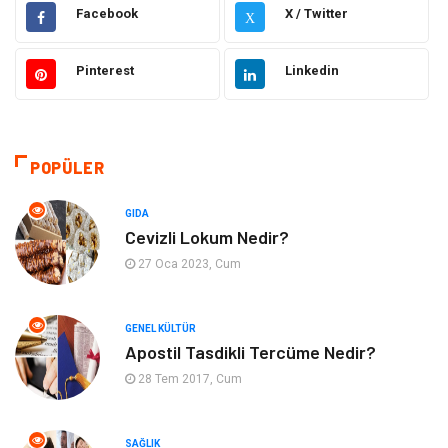
Facebook
X / Twitter
X
Hukuk
Dekorasyon
Pinterest
Linkedin
Elektrik & Elektronik
Giyim
Sağlıklı Yaşam
Organizasyon
POPÜLER
Eğitim ve Kariyer
Gıda
GIDA
Otomotiv
Eğitim
Cevizli Lokum Nedir?
27 Oca 2023, Cum
Makine
Alışveriş
GENEL KÜLTÜR
Keyif ve Hobi
Moda
Apostil Tasdikli Tercüme Nedir?
28 Tem 2017, Cum
Tatil
Yeme İçme
Emlak
Genel Kültür
SAĞLIK