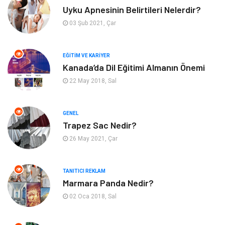
Uyku Apnesinin Belirtileri Nelerdir?
Bilgisayar & Yazılım
Spor
03 Şub 2021, Çar
İnternet
Gençlik ve Eğlence
EĞITIM VE KARIYER
Kanada’da Dil Eğitimi Almanın Önemi
Finans ve Yönetim
Gayrimenkul
22 May 2018, Sal
Mobilya
Aksesuar
GENEL
Anne Çocuk
Müzik
Trapez Sac Nedir?
26 May 2021, Çar
Tekstil
Hediyelik Eşya
Ev İşleri
Sigorta
TANITICI REKLAM
Marmara Panda Nedir?
02 Oca 2018, Sal
Lojistik
Astroloji
Bitkisel Ürünler
Restaurant