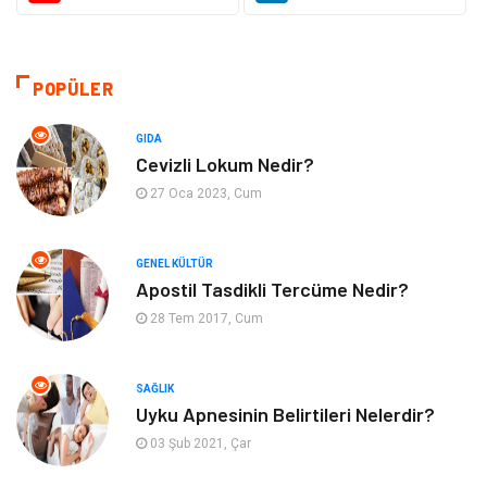
Sağlıklı Yaşam
Organizasyon
POPÜLER
Eğitim ve Kariyer
Gıda
GIDA
Otomotiv
Eğitim
Cevizli Lokum Nedir?
27 Oca 2023, Cum
Makine
Alışveriş
GENEL KÜLTÜR
Keyif ve Hobi
Moda
Apostil Tasdikli Tercüme Nedir?
28 Tem 2017, Cum
Tatil
Yeme İçme
Emlak
Genel Kültür
SAĞLIK
Uyku Apnesinin Belirtileri Nelerdir?
Bilgisayar & Yazılım
Spor
03 Şub 2021, Çar