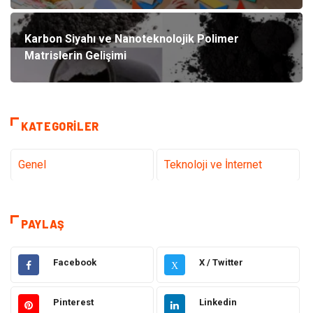
Karbon Siyahı ve Nanoteknolojik Polimer
Matrislerin Gelişimi
KATEGORILER
Genel
Teknoloji ve İnternet
Gündem
Tanıtıcı Reklam
PAYLAŞ
Sağlık
Güzellik Bakım
Facebook
X / Twitter
X
Hukuk
Dekorasyon
Pinterest
Linkedin
Elektrik & Elektronik
Giyim