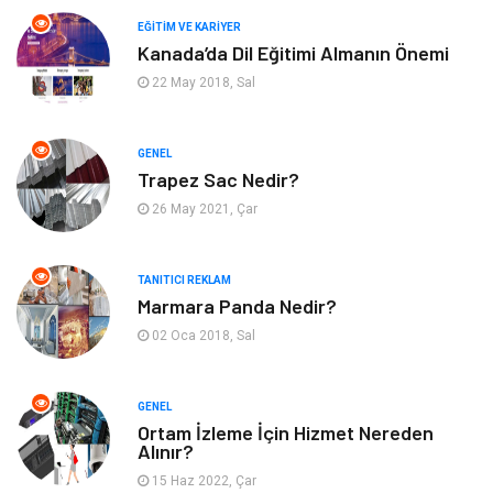
İnternet
Gençlik ve Eğlence
EĞITIM VE KARIYER
Kanada’da Dil Eğitimi Almanın Önemi
Finans ve Yönetim
Gayrimenkul
22 May 2018, Sal
Mobilya
Aksesuar
GENEL
Anne Çocuk
Müzik
Trapez Sac Nedir?
26 May 2021, Çar
Tekstil
Hediyelik Eşya
Ev İşleri
Sigorta
TANITICI REKLAM
Marmara Panda Nedir?
02 Oca 2018, Sal
Lojistik
Astroloji
Bitkisel Ürünler
Restaurant
GENEL
Ortam İzleme İçin Hizmet Nereden
Alınır?
Spor Malzemeleri
Bebek Giyim
15 Haz 2022, Çar