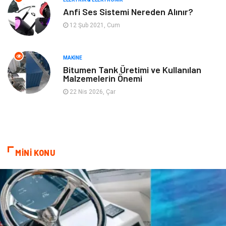
Finans ve Yönetim
Gayrimenkul
Anfi Ses Sistemi Nereden Alınır?
12 Şub 2021, Cum
Mobilya
Aksesuar
Anne Çocuk
Müzik
MAKINE
Bitumen Tank Üretimi ve Kullanılan
Malzemelerin Önemi
Tekstil
Hediyelik Eşya
22 Nis 2026, Çar
Ev İşleri
Sigorta
Lojistik
Astroloji
MİNİ KONU
Bitkisel Ürünler
Restaurant
Spor Malzemeleri
Bebek Giyim