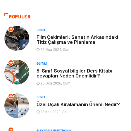
Eğitim ve Kariyer
Gıda
POPÜLER
Otomotiv
Eğitim
GENEL
Film Çekimleri: Sanatın Arkasındaki
Titiz Çalışma ve Planlama
Makine
Alışveriş
26 Oca 2024, Cum
Keyif ve Hobi
Moda
EĞITIM
5. Sınıf Sosyal bilgiler Ders Kitabı
Tatil
Yeme İçme
cevapları Neden Önemlidir?
23 Oca 2026, Cum
Emlak
Genel Kültür
GENEL
Bilgisayar & Yazılım
Spor
Özel Uçak Kiralamanın Önemi Nedir?
28 Kas 2023, Sal
İnternet
Gençlik ve Eğlence
ELEKTRIK & ELEKTRONIK