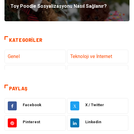
Toy Poodle Sosyalizasyonu Nasıl Sağlanır?
KATEGORILER
Genel
Teknoloji ve İnternet
Gündem
Tanıtıcı Reklam
Sağlık
Güzellik Bakım
PAYLAŞ
Hukuk
Dekorasyon
Facebook
X / Twitter
X
Elektrik & Elektronik
Giyim
Pinterest
Linkedin
Sağlıklı Yaşam
Organizasyon