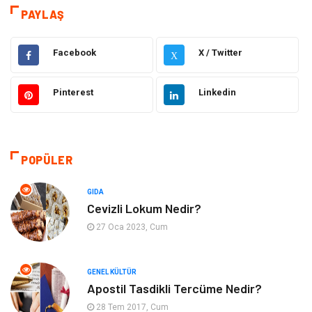
PAYLAŞ
Sağlık
Güzellik Bakım
Facebook
X / Twitter
X
Hukuk
Dekorasyon
Pinterest
Linkedin
Elektrik & Elektronik
Giyim
Sağlıklı Yaşam
Organizasyon
POPÜLER
Eğitim ve Kariyer
Gıda
GIDA
Otomotiv
Eğitim
Cevizli Lokum Nedir?
27 Oca 2023, Cum
Makine
Alışveriş
GENEL KÜLTÜR
Keyif ve Hobi
Moda
Apostil Tasdikli Tercüme Nedir?
28 Tem 2017, Cum
Tatil
Yeme İçme