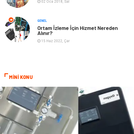
02 Oca 2018, Sal
Lojistik
Astroloji
Bitkisel Ürünler
Restaurant
GENEL
Ortam İzleme İçin Hizmet Nereden
Alınır?
Spor Malzemeleri
Bebek Giyim
15 Haz 2022, Çar
MİNİ KONU