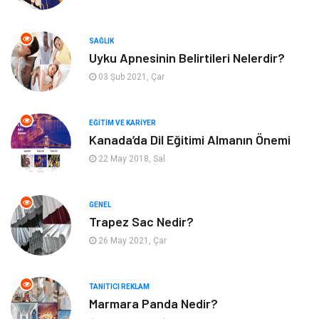
Emlak
Genel Kültür
SAĞLIK
Uyku Apnesinin Belirtileri Nelerdir?
Bilgisayar & Yazılım
Spor
03 Şub 2021, Çar
İnternet
Gençlik ve Eğlence
EĞITIM VE KARIYER
Kanada’da Dil Eğitimi Almanın Önemi
Finans ve Yönetim
Gayrimenkul
22 May 2018, Sal
Mobilya
Aksesuar
GENEL
Anne Çocuk
Müzik
Trapez Sac Nedir?
26 May 2021, Çar
Tekstil
Hediyelik Eşya
Ev İşleri
Sigorta
TANITICI REKLAM
Marmara Panda Nedir?