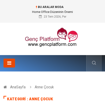
BU ARALAR MODA
Konteyner Nakliye Fiyatları ve Küresel Ticarette Bütçe Yönetimi
23 Tem 2026, Per
AnaSayfa
Anne Çocuk
KATEGORI : ANNE ÇOCUK