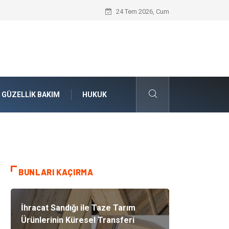
Konteyner Nakliye Fiyatları ve Küresel T
24 Tem 2026, Cum
GÜZELLIK BAKIM
HUKUK
BUNLARI KAÇIRMA
İhracat Sandığı ile Taze Tarım
Ürünlerinin Küresel Transferi