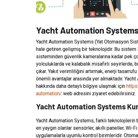
Yacht Automation Systems H
Yacht Automation Systems (Yat Otomasyon Siste
hale getiren gelişmiş bir teknolojidir. Bu siste
sisteminden güvenlik kameralarına kadar pek çok
yolculuklarda ve kalabalık misafirli seyirlerd
çıkar. Yakıt verimliliğini artırmak, enerji tasarr
önemli avantajlar arasında yer almaktadır. Yac
hakkında daha detaylı bilgiye ulaşmak için
https
automation/
web adresini ziyaret edebilirsiniz.
Yacht Automation Systems Kuru
Yacht Automation Systems, farklı teknolojilerin b
en yaygın olanlar sensörler, akıllı paneller, Wi-
uygulamalarla uyumlu kontrol birimleridir. Otomat