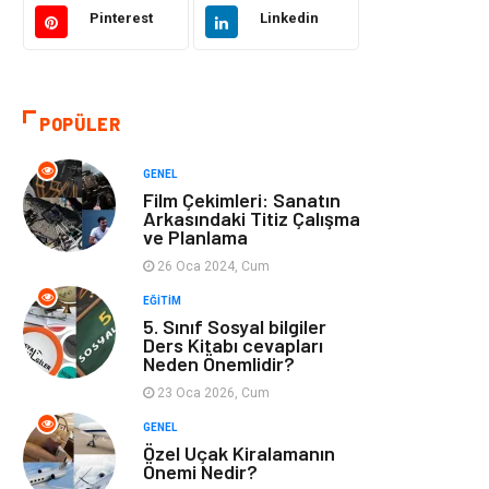
Eğitim ve Kariyer
Gıda
Pinterest
Linkedin
Otomotiv
Eğitim
POPÜLER
Makine
Alışveriş
GENEL
Keyif ve Hobi
Moda
Film Çekimleri: Sanatın
Arkasındaki Titiz Çalışma
ve Planlama
Tatil
Yeme İçme
26 Oca 2024, Cum
Emlak
Genel Kültür
EĞITIM
5. Sınıf Sosyal bilgiler
Ders Kitabı cevapları
Bilgisayar &
Spor
Neden Önemlidir?
Yazılım
23 Oca 2026, Cum
GENEL
İnternet
Gençlik ve
Özel Uçak Kiralamanın
Eğlence
Önemi Nedir?