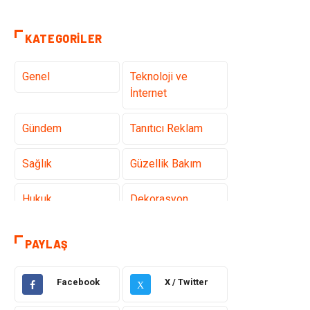
KATEGORILER
Genel
Teknoloji ve
İnternet
Gündem
Tanıtıcı Reklam
Sağlık
Güzellik Bakım
Hukuk
Dekorasyon
Elektrik &
Giyim
PAYLAŞ
Elektronik
Facebook
X / Twitter
Sağlıklı Yaşam
Organizasyon
X