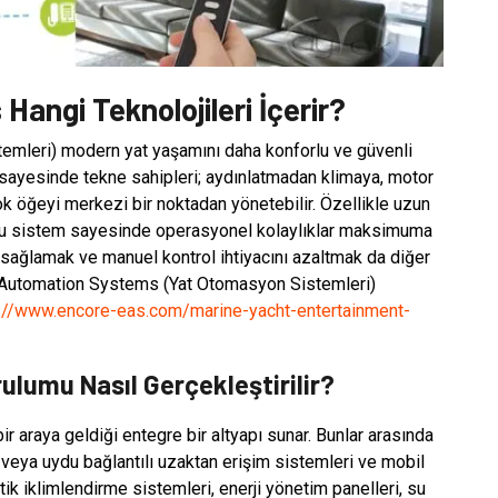
angi Teknolojileri İçerir?
mleri) modern yat yaşamını daha konforlu ve güvenli
m sayesinde tekne sahipleri; aydınlatmadan klimaya, motor
 öğeyi merkezi bir noktadan yönetebilir. Özellikle uzun
e, bu sistem sayesinde operasyonel kolaylıklar maksimuma
ufu sağlamak ve manuel kontrol ihtiyacını azaltmak da diğer
ht Automation Systems (Yat Otomasyon Sistemleri)
://www.encore-eas.com/marine-yacht-entertainment-
lumu Nasıl Gerçekleştirilir?
ir araya geldiği entegre bir altyapı sunar. Bunlar arasında
Fi veya uydu bağlantılı uzaktan erişim sistemleri ve mobil
ik iklimlendirme sistemleri, enerji yönetim panelleri, su