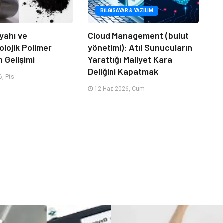
BILGISAYAR & YAZILIM
yahı ve
Cloud Management (bulut
lojik Polimer
yönetimi): Atıl Sunucuların
n Gelişimi
Yarattığı Maliyet Kara
Deliğini Kapatmak
, Pts
12 Haz 2026, Cum