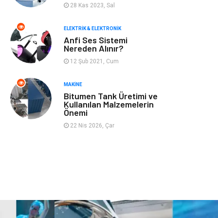
28 Kas 2023, Sal
Finans ve Yönetim
Gayrimenkul
ELEKTRIK & ELEKTRONIK
Mobilya
Aksesuar
Anfi Ses Sistemi
Nereden Alınır?
Anne Çocuk
Müzik
12 Şub 2021, Cum
MAKINE
Tekstil
Hediyelik Eşya
Bitumen Tank Üretimi ve
Kullanılan Malzemelerin
Ev İşleri
Sigorta
Önemi
22 Nis 2026, Çar
Lojistik
Astroloji
Bitkisel Ürünler
Restaurant
Spor Malzemeleri
Bebek Giyim