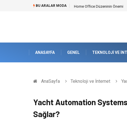
BU ARALAR MODA
Home Office Düzeninin Önemi
ANASAYFA
GENEL
TEKNOLOJI VE İN
AnaSayfa
Teknoloji ve İnternet
Yac
Yacht Automation Systems Y
Sağlar?