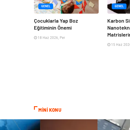
GENEL
GENEL
Çocuklarla Yap Boz
Karbon Si
Eğitiminin Önemi
Nanotekno
Matrisleri
18 Haz 2026, Per
15 Haz 2026
MİNİ KONU