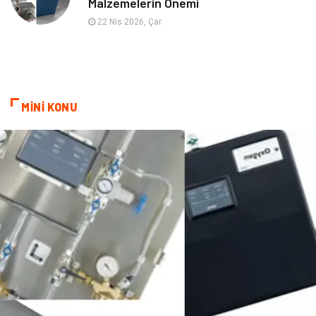
Malzemelerin Önemi
Tekstil
Hediyelik Eşya
22 Nis 2026, Çar
Ev İşleri
Sigorta
Lojistik
Astroloji
MİNİ KONU
Bitkisel Ürünler
Restaurant
Spor Malzemeleri
Bebek Giyim