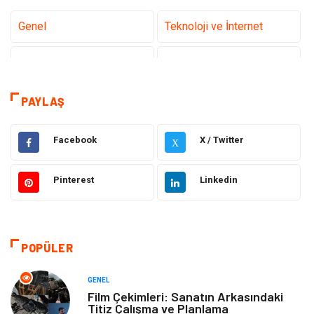
Genel
Teknoloji ve İnternet
Gündem
Tanıtıcı Reklam
Sağlık
Güzellik Bakım
PAYLAŞ
Hukuk
Dekorasyon
Facebook
X / Twitter
X
Elektrik & Elektronik
Giyim
Pinterest
Linkedin
Sağlıklı Yaşam
Organizasyon
Eğitim ve Kariyer
Gıda
POPÜLER
Otomotiv
Eğitim
GENEL
Film Çekimleri: Sanatın Arkasındaki
Titiz Çalışma ve Planlama
Makine
Alışveriş