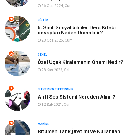
26 Oca 2024, Cum
Keyif ve Hobi
Moda
EĞITIM
5. Sınıf Sosyal bilgiler Ders Kitabı
Tatil
Yeme İçme
cevapları Neden Önemlidir?
23 Oca 2026, Cum
Emlak
Genel Kültür
GENEL
Bilgisayar & Yazılım
Spor
Özel Uçak Kiralamanın Önemi Nedir?
28 Kas 2023, Sal
İnternet
Gençlik ve Eğlence
ELEKTRIK & ELEKTRONIK
Finans ve Yönetim
Gayrimenkul
Anfi Ses Sistemi Nereden Alınır?
12 Şub 2021, Cum
Mobilya
Aksesuar
Anne Çocuk
Müzik
MAKINE
Bitumen Tank Üretimi ve Kullanılan