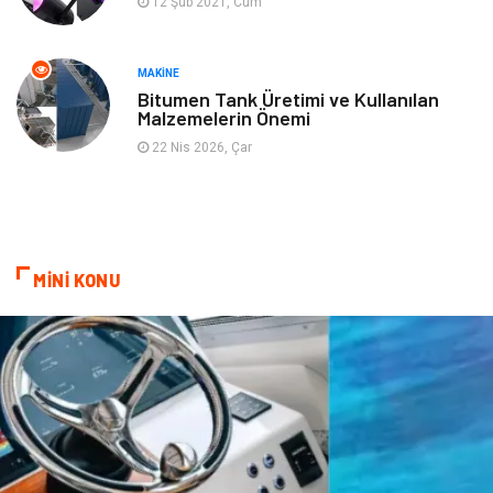
12 Şub 2021, Cum
Mobilya
Aksesuar
Anne Çocuk
Müzik
MAKINE
Bitumen Tank Üretimi ve Kullanılan
Malzemelerin Önemi
Tekstil
Hediyelik Eşya
22 Nis 2026, Çar
Ev İşleri
Sigorta
Lojistik
Astroloji
MİNİ KONU
Bitkisel Ürünler
Restaurant
Spor Malzemeleri
Bebek Giyim