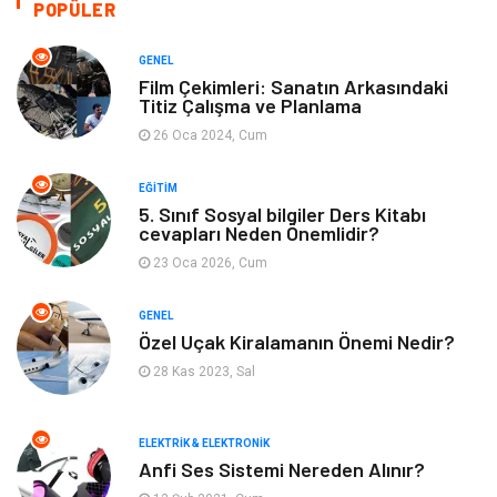
POPÜLER
Otomotiv
Eğitim
GENEL
Film Çekimleri: Sanatın Arkasındaki
Titiz Çalışma ve Planlama
Makine
Alışveriş
26 Oca 2024, Cum
Keyif ve Hobi
Moda
EĞITIM
5. Sınıf Sosyal bilgiler Ders Kitabı
Tatil
Yeme İçme
cevapları Neden Önemlidir?
23 Oca 2026, Cum
Emlak
Genel Kültür
GENEL
Bilgisayar & Yazılım
Spor
Özel Uçak Kiralamanın Önemi Nedir?
28 Kas 2023, Sal
İnternet
Gençlik ve Eğlence
ELEKTRIK & ELEKTRONIK
Finans ve Yönetim
Gayrimenkul
Anfi Ses Sistemi Nereden Alınır?