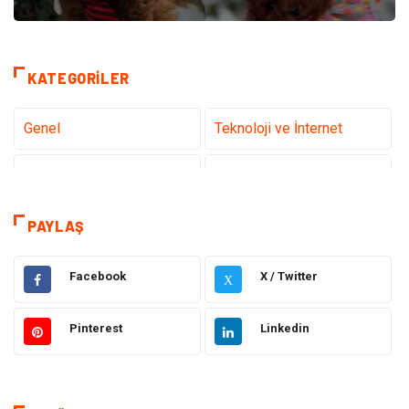
KATEGORILER
Genel
Teknoloji ve İnternet
Gündem
Tanıtıcı Reklam
Sağlık
Güzellik Bakım
PAYLAŞ
Hukuk
Dekorasyon
Facebook
X / Twitter
X
Elektrik & Elektronik
Giyim
Pinterest
Linkedin
Sağlıklı Yaşam
Organizasyon
Eğitim ve Kariyer
Gıda