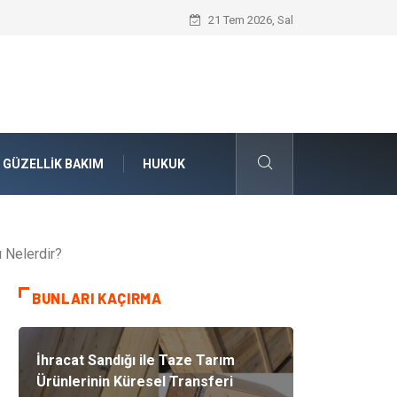
Konteyner Nakliye Fiyatları ve Küresel T
21 Tem 2026, Sal
GÜZELLIK BAKIM
HUKUK
 Nelerdir?
BUNLARI KAÇIRMA
İhracat Sandığı ile Taze Tarım
Ürünlerinin Küresel Transferi