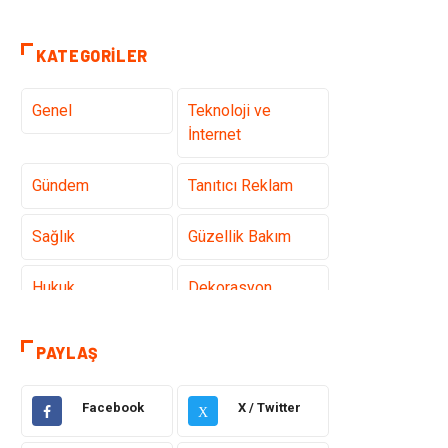
KATEGORILER
Genel
Teknoloji ve
İnternet
Gündem
Tanıtıcı Reklam
Sağlık
Güzellik Bakım
Hukuk
Dekorasyon
Elektrik &
Giyim
PAYLAŞ
Elektronik
Facebook
X / Twitter
Sağlıklı Yaşam
Organizasyon
X