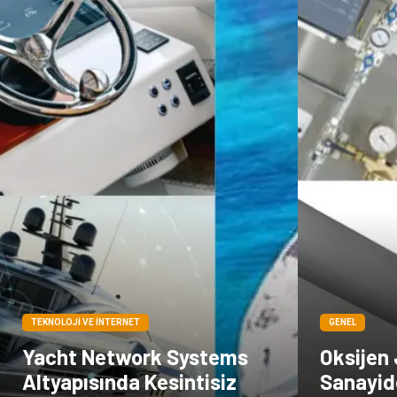
TEKNOLOJI VE İNTERNET
GENEL
Yacht Network Systems
Oksijen 
Altyapısında Kesintisiz
Sanayid