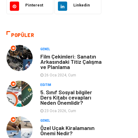
Eğitim ve Kariyer
Gıda
Pinterest
Linkedin
Otomotiv
Eğitim
POPÜLER
Makine
Alışveriş
GENEL
Keyif ve Hobi
Moda
Film Çekimleri: Sanatın
Arkasındaki Titiz Çalışma
ve Planlama
Tatil
Yeme İçme
26 Oca 2024, Cum
Emlak
Genel Kültür
EĞITIM
5. Sınıf Sosyal bilgiler
Ders Kitabı cevapları
Bilgisayar &
Spor
Neden Önemlidir?
Yazılım
23 Oca 2026, Cum
GENEL
İnternet
Gençlik ve
Özel Uçak Kiralamanın
Eğlence
Önemi Nedir?