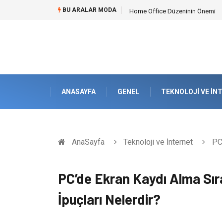
BU ARALAR MODA
Home Office Düzeninin Önemi
ANASAYFA
GENEL
TEKNOLOJI VE İN
AnaSayfa
Teknoloji ve İnternet
PC’
PC’de Ekran Kaydı Alma Sır
İpuçları Nelerdir?