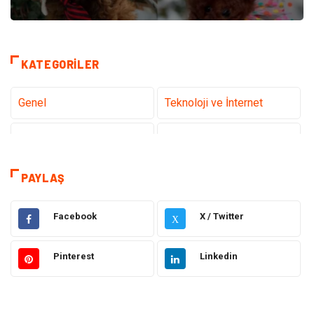
KATEGORILER
Genel
Teknoloji ve İnternet
Gündem
Tanıtıcı Reklam
Sağlık
Güzellik Bakım
PAYLAŞ
Hukuk
Dekorasyon
Facebook
X / Twitter
X
Elektrik & Elektronik
Giyim
Pinterest
Linkedin
Sağlıklı Yaşam
Organizasyon