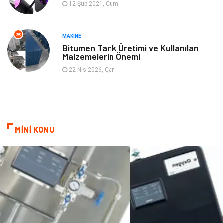
12 Şub 2021, Cum
Mobilya
Aksesuar
Anne Çocuk
Müzik
MAKINE
Bitumen Tank Üretimi ve Kullanılan
Malzemelerin Önemi
Tekstil
Hediyelik Eşya
22 Nis 2026, Çar
Ev İşleri
Sigorta
Lojistik
Astroloji
MİNİ KONU
Bitkisel Ürünler
Restaurant
Spor Malzemeleri
Bebek Giyim