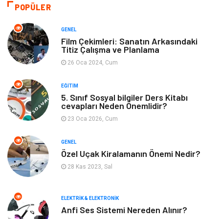
Eğitim ve Kariyer
Gıda
POPÜLER
Otomotiv
Eğitim
GENEL
Film Çekimleri: Sanatın Arkasındaki
Titiz Çalışma ve Planlama
Makine
Alışveriş
26 Oca 2024, Cum
Keyif ve Hobi
Moda
EĞITIM
5. Sınıf Sosyal bilgiler Ders Kitabı
Tatil
Yeme İçme
cevapları Neden Önemlidir?
23 Oca 2026, Cum
Emlak
Genel Kültür
GENEL
Bilgisayar & Yazılım
Spor
Özel Uçak Kiralamanın Önemi Nedir?
28 Kas 2023, Sal
İnternet
Gençlik ve Eğlence
ELEKTRIK & ELEKTRONIK
Finans ve Yönetim
Gayrimenkul
Anfi Ses Sistemi Nereden Alınır?