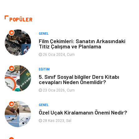
Sağlıklı Yaşam
Organizasyon
Eğitim ve Kariyer
Gıda
POPÜLER
Otomotiv
Eğitim
GENEL
Film Çekimleri: Sanatın Arkasındaki
Titiz Çalışma ve Planlama
Makine
Alışveriş
26 Oca 2024, Cum
Keyif ve Hobi
Moda
EĞITIM
5. Sınıf Sosyal bilgiler Ders Kitabı
Tatil
Yeme İçme
cevapları Neden Önemlidir?
23 Oca 2026, Cum
Emlak
Genel Kültür
GENEL
Bilgisayar & Yazılım
Spor
Özel Uçak Kiralamanın Önemi Nedir?
28 Kas 2023, Sal
İnternet
Gençlik ve Eğlence