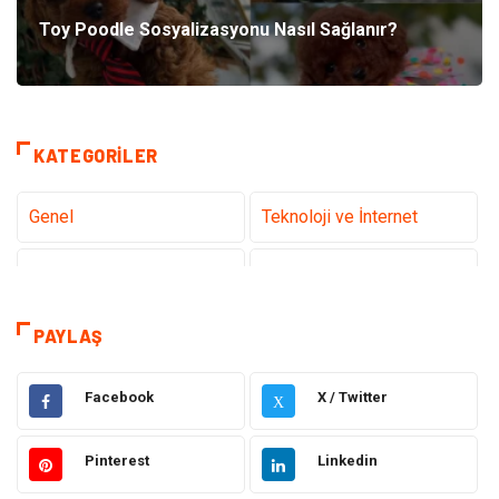
Toy Poodle Sosyalizasyonu Nasıl Sağlanır?
KATEGORILER
Genel
Teknoloji ve İnternet
Gündem
Tanıtıcı Reklam
Sağlık
Güzellik Bakım
PAYLAŞ
Hukuk
Dekorasyon
Facebook
X / Twitter
X
Elektrik & Elektronik
Giyim
Pinterest
Linkedin