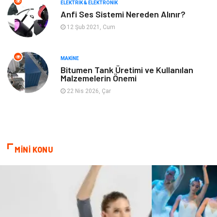
ELEKTRIK & ELEKTRONIK
Finans ve Yönetim
Gayrimenkul
Anfi Ses Sistemi Nereden Alınır?
12 Şub 2021, Cum
Mobilya
Aksesuar
Anne Çocuk
Müzik
MAKINE
Bitumen Tank Üretimi ve Kullanılan
Malzemelerin Önemi
Tekstil
Hediyelik Eşya
22 Nis 2026, Çar
Ev İşleri
Sigorta
Lojistik
Astroloji
MİNİ KONU
Bitkisel Ürünler
Restaurant
Spor Malzemeleri
Bebek Giyim