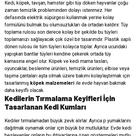
Kedi, köpek, tavşan, hamster gibi tüy döken hayvanlar çoğu
zaman temizlik probleminden dolayı istenmez. Her
defasında elektrik süpürgesi kullanmak yerine kolay
formülünü bulmak bu olumsuzlukları da ortadan kaldırır. Tüy
toplama rulosu son derece kolay bir şekilde bu tüyleri
toplamanızı sağlayacak çok özel bir tasarımdır. Plastik saplı
dönen rulosu ile tüm tüyleri kolayca toplar. Ayrıca ucundaki
yapışkan bantlar tüyleri kendine çekerek ortada tüy
kamasına engel olur. Köpek ve kedi mama tasları,
oyuncaklar, beslenme ürünleri, temizlik ürünleri, elbise veya
taşıma çantaları aşta olmak üzere bakımı kolaylaştırmak için
tasarlanmış
köpek malzemeleri
ile evde hayvan bakmak
daha keyifli olacak.
Kedilerin Tırmalama Keyifleri İçin
Tasarlanan Kedi Kumları
Kediler tırmalamadan büyük zevk alırlar. Ayrıca p yumaklarını
dağıtmak oynamak onlar için büyük bir mutluluktur. Evde kedi
besleyenler onların bu ihtiyaçlarına özen göstermeleri mutlu,