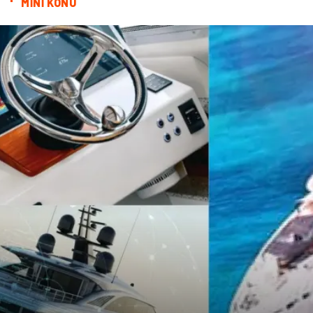
MİNİ KONU
Bitkisel Ürünler
Restaurant
Spor Malzemeleri
Bebek Giyim