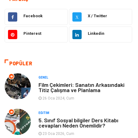
Hukuk
Dekorasyon
Facebook
X / Twitter
X
Elektrik & Elektronik
Giyim
Pinterest
Linkedin
Sağlıklı Yaşam
Organizasyon
Eğitim ve Kariyer
Gıda
POPÜLER
Otomotiv
Eğitim
GENEL
Film Çekimleri: Sanatın Arkasındaki
Titiz Çalışma ve Planlama
Makine
Alışveriş
26 Oca 2024, Cum
Keyif ve Hobi
Moda
EĞITIM
5. Sınıf Sosyal bilgiler Ders Kitabı
Tatil
Yeme İçme
cevapları Neden Önemlidir?
23 Oca 2026, Cum