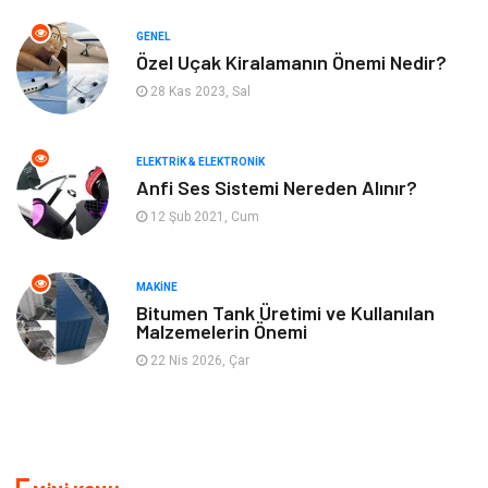
Emlak
Genel Kültür
GENEL
Bilgisayar & Yazılım
Spor
Özel Uçak Kiralamanın Önemi Nedir?
28 Kas 2023, Sal
İnternet
Gençlik ve Eğlence
ELEKTRIK & ELEKTRONIK
Finans ve Yönetim
Gayrimenkul
Anfi Ses Sistemi Nereden Alınır?
12 Şub 2021, Cum
Mobilya
Aksesuar
Anne Çocuk
Müzik
MAKINE
Bitumen Tank Üretimi ve Kullanılan
Malzemelerin Önemi
Tekstil
Hediyelik Eşya
22 Nis 2026, Çar
Ev İşleri
Sigorta
Lojistik
Astroloji