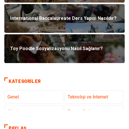
İnternational Baccalaureate Ders Yapısı Nasıldır?
Toy Poodle Sosyalizasyonu Nasıl Sağlanır?
KATEGORILER
Genel
Teknoloji ve İnternet
Gündem
Tanıtıcı Reklam
Sağlık
Güzellik Bakım
PAYLAŞ