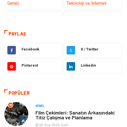
Genel
Teknoloji ve İnternet
Gündem
Tanıtıcı Reklam
Sağlık
Güzellik Bakım
PAYLAŞ
Hukuk
Dekorasyon
Facebook
X / Twitter
X
Elektrik & Elektronik
Giyim
Pinterest
Linkedin
Sağlıklı Yaşam
Organizasyon
Eğitim ve Kariyer
Gıda
POPÜLER
Otomotiv
Eğitim
GENEL
Film Çekimleri: Sanatın Arkasındaki
Titiz Çalışma ve Planlama
Makine
Alışveriş
26 Oca 2024, Cum