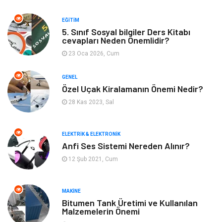
Keyif ve Hobi
Moda
EĞITIM
5. Sınıf Sosyal bilgiler Ders Kitabı
Tatil
Yeme İçme
cevapları Neden Önemlidir?
23 Oca 2026, Cum
Emlak
Genel Kültür
GENEL
Bilgisayar & Yazılım
Spor
Özel Uçak Kiralamanın Önemi Nedir?
28 Kas 2023, Sal
İnternet
Gençlik ve Eğlence
ELEKTRIK & ELEKTRONIK
Finans ve Yönetim
Gayrimenkul
Anfi Ses Sistemi Nereden Alınır?
12 Şub 2021, Cum
Mobilya
Aksesuar
Anne Çocuk
Müzik
MAKINE
Bitumen Tank Üretimi ve Kullanılan
Malzemelerin Önemi
Tekstil
Hediyelik Eşya