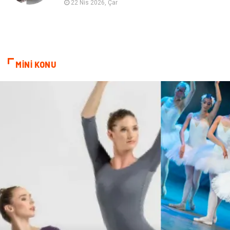
22 Nis 2026, Çar
Ev İşleri
Sigorta
Lojistik
Astroloji
MİNİ KONU
Bitkisel Ürünler
Restaurant
Spor Malzemeleri
Bebek Giyim