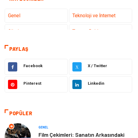
Genel
Teknoloji ve İnternet
Gündem
Tanıtıcı Reklam
Sağlık
Güzellik Bakım
PAYLAŞ
Hukuk
Dekorasyon
Facebook
X / Twitter
X
Elektrik & Elektronik
Giyim
Pinterest
Linkedin
Sağlıklı Yaşam
Organizasyon
Eğitim ve Kariyer
Gıda
POPÜLER
Otomotiv
Eğitim
GENEL
Film Çekimleri: Sanatın Arkasındaki