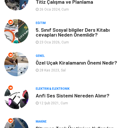
Titiz Çalışma ve Planlama
Makine
Alışveriş
26 Oca 2024, Cum
Keyif ve Hobi
Moda
EĞITIM
5. Sınıf Sosyal bilgiler Ders Kitabı
Tatil
Yeme İçme
cevapları Neden Önemlidir?
23 Oca 2026, Cum
Emlak
Genel Kültür
GENEL
Bilgisayar & Yazılım
Spor
Özel Uçak Kiralamanın Önemi Nedir?
28 Kas 2023, Sal
İnternet
Gençlik ve Eğlence
ELEKTRIK & ELEKTRONIK
Finans ve Yönetim
Gayrimenkul
Anfi Ses Sistemi Nereden Alınır?
12 Şub 2021, Cum
Mobilya
Aksesuar
Anne Çocuk
Müzik
MAKINE