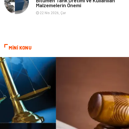
Bitumen Tank Üretimi ve Kullanılan
Malzemelerin Önemi
Tekstil
Hediyelik Eşya
22 Nis 2026, Çar
Ev İşleri
Sigorta
Lojistik
Astroloji
MİNİ KONU
Bitkisel Ürünler
Restaurant
Spor Malzemeleri
Bebek Giyim