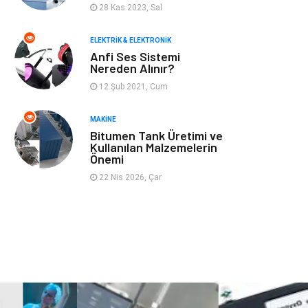
28 Kas 2023, Sal
Finans ve Yönetim
Gayrimenkul
ELEKTRIK & ELEKTRONIK
Mobilya
Aksesuar
Anfi Ses Sistemi
Nereden Alınır?
Anne Çocuk
Müzik
12 Şub 2021, Cum
MAKINE
Tekstil
Hediyelik Eşya
Bitumen Tank Üretimi ve
Kullanılan Malzemelerin
Ev İşleri
Sigorta
Önemi
22 Nis 2026, Çar
Lojistik
Astroloji
Bitkisel Ürünler
Restaurant
Spor Malzemeleri
Bebek Giyim