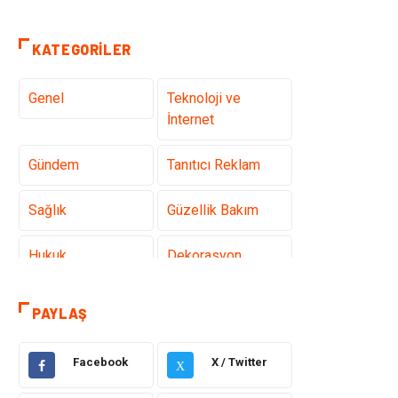
KATEGORILER
Genel
Teknoloji ve
İnternet
Gündem
Tanıtıcı Reklam
Sağlık
Güzellik Bakım
Hukuk
Dekorasyon
Elektrik &
Giyim
PAYLAŞ
Elektronik
Facebook
X / Twitter
Sağlıklı Yaşam
Organizasyon
X