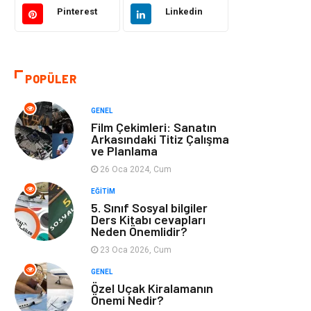
Eğitim ve Kariyer
Gıda
Pinterest
Linkedin
Otomotiv
Eğitim
POPÜLER
Makine
Alışveriş
GENEL
Keyif ve Hobi
Moda
Film Çekimleri: Sanatın
Arkasındaki Titiz Çalışma
ve Planlama
Tatil
Yeme İçme
26 Oca 2024, Cum
Emlak
Genel Kültür
EĞITIM
5. Sınıf Sosyal bilgiler
Ders Kitabı cevapları
Bilgisayar &
Spor
Neden Önemlidir?
Yazılım
23 Oca 2026, Cum
GENEL
İnternet
Gençlik ve
Özel Uçak Kiralamanın
Eğlence
Önemi Nedir?