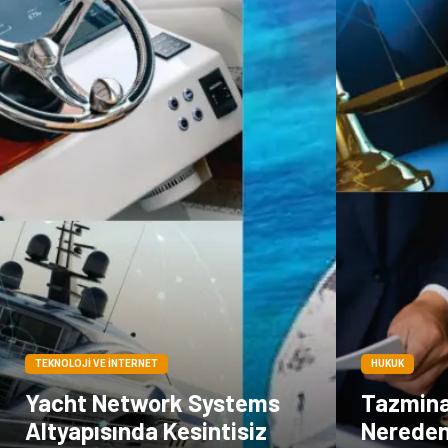
TEKNOLOJI VE İNTERNET
HUKUK
Yacht Network Systems
Tazmina
Altyapısında Kesintisiz
Nereden