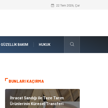
Konteyner Nakliye Fiyatları ve Küresel T
22 Tem 2026, Çar
GÜZELLIK BAKIM
HUKUK
BUNLARI KAÇIRMA
İhracat Sandığı ile Taze Tarım
Ürünlerinin Küresel Transferi