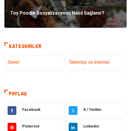
Toy Poodle Sosyalizasyonu Nasıl Sağlanır?
KATEGORILER
Genel
Teknoloji ve İnternet
Gündem
Tanıtıcı Reklam
Sağlık
Güzellik Bakım
PAYLAŞ
Hukuk
Dekorasyon
Facebook
X / Twitter
X
Elektrik & Elektronik
Giyim
Pinterest
Linkedin