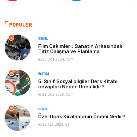
Sağlıklı Yaşam
Organizasyon
Eğitim ve Kariyer
Gıda
POPÜLER
Otomotiv
Eğitim
GENEL
Film Çekimleri: Sanatın Arkasındaki
Titiz Çalışma ve Planlama
Makine
Alışveriş
26 Oca 2024, Cum
Keyif ve Hobi
Moda
EĞITIM
5. Sınıf Sosyal bilgiler Ders Kitabı
Tatil
Yeme İçme
cevapları Neden Önemlidir?
23 Oca 2026, Cum
Emlak
Genel Kültür
GENEL
Bilgisayar & Yazılım
Spor
Özel Uçak Kiralamanın Önemi Nedir?
28 Kas 2023, Sal
İnternet
Gençlik ve Eğlence