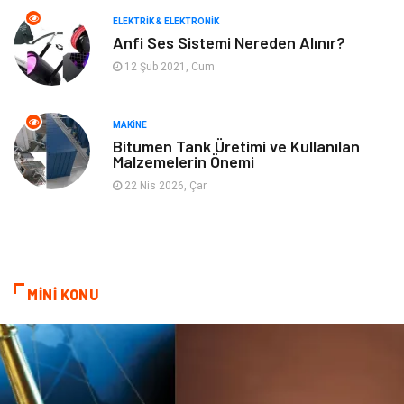
ELEKTRIK & ELEKTRONIK
Finans ve Yönetim
Gayrimenkul
Anfi Ses Sistemi Nereden Alınır?
12 Şub 2021, Cum
Mobilya
Aksesuar
Anne Çocuk
Müzik
MAKINE
Bitumen Tank Üretimi ve Kullanılan
Malzemelerin Önemi
Tekstil
Hediyelik Eşya
22 Nis 2026, Çar
Ev İşleri
Sigorta
Lojistik
Astroloji
MİNİ KONU
Bitkisel Ürünler
Restaurant
Spor Malzemeleri
Bebek Giyim