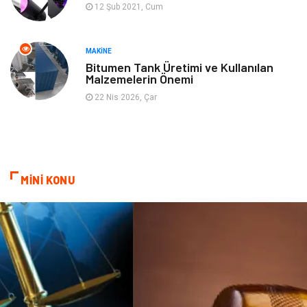
12 Şub 2021, Cum
Mobilya
Aksesuar
Anne Çocuk
Müzik
MAKINE
Bitumen Tank Üretimi ve Kullanılan
Malzemelerin Önemi
Tekstil
Hediyelik Eşya
22 Nis 2026, Çar
Ev İşleri
Sigorta
Lojistik
Astroloji
MİNİ KONU
Bitkisel Ürünler
Restaurant
Spor Malzemeleri
Bebek Giyim