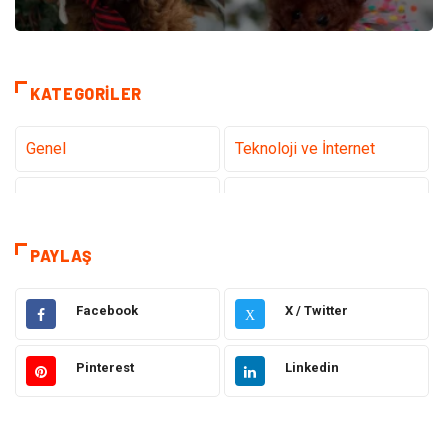
KATEGORILER
Genel
Teknoloji ve İnternet
Gündem
Tanıtıcı Reklam
Sağlık
Güzellik Bakım
PAYLAŞ
Hukuk
Dekorasyon
Facebook
X / Twitter
X
Elektrik & Elektronik
Giyim
Pinterest
Linkedin
Sağlıklı Yaşam
Organizasyon