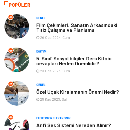
Eğitim ve Kariyer
Gıda
POPÜLER
Otomotiv
Eğitim
GENEL
Film Çekimleri: Sanatın Arkasındaki
Titiz Çalışma ve Planlama
Makine
Alışveriş
26 Oca 2024, Cum
Keyif ve Hobi
Moda
EĞITIM
5. Sınıf Sosyal bilgiler Ders Kitabı
Tatil
Yeme İçme
cevapları Neden Önemlidir?
23 Oca 2026, Cum
Emlak
Genel Kültür
GENEL
Bilgisayar & Yazılım
Spor
Özel Uçak Kiralamanın Önemi Nedir?
28 Kas 2023, Sal
İnternet
Gençlik ve Eğlence
ELEKTRIK & ELEKTRONIK
Finans ve Yönetim
Gayrimenkul
Anfi Ses Sistemi Nereden Alınır?