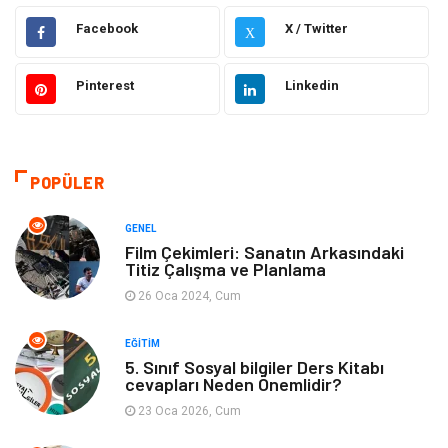
Hukuk
Dekorasyon
Facebook
X / Twitter
X
Elektrik & Elektronik
Giyim
Pinterest
Linkedin
Sağlıklı Yaşam
Organizasyon
Eğitim ve Kariyer
Gıda
POPÜLER
Otomotiv
Eğitim
GENEL
Film Çekimleri: Sanatın Arkasındaki
Titiz Çalışma ve Planlama
Makine
Alışveriş
26 Oca 2024, Cum
Keyif ve Hobi
Moda
EĞITIM
5. Sınıf Sosyal bilgiler Ders Kitabı
Tatil
Yeme İçme
cevapları Neden Önemlidir?
23 Oca 2026, Cum
Emlak
Genel Kültür