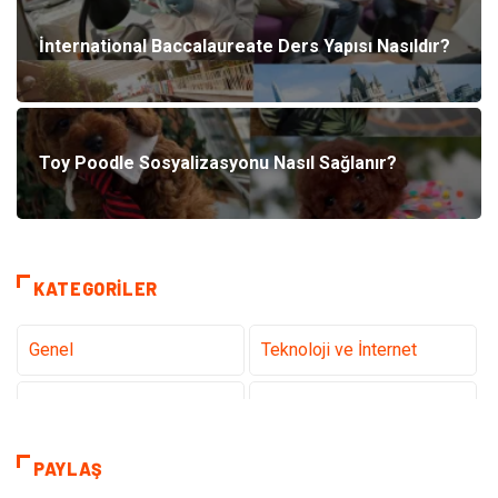
İnternational Baccalaureate Ders Yapısı Nasıldır?
Toy Poodle Sosyalizasyonu Nasıl Sağlanır?
KATEGORILER
Genel
Teknoloji ve İnternet
Gündem
Tanıtıcı Reklam
Sağlık
Güzellik Bakım
PAYLAŞ