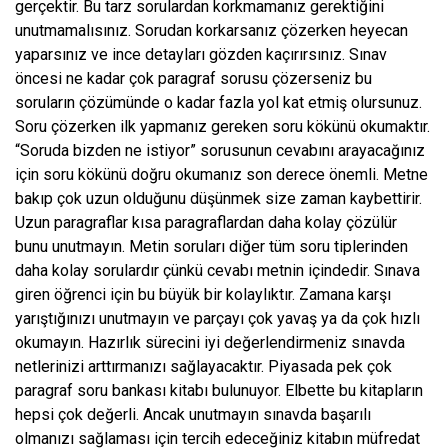
gerçektir. Bu tarz sorulardan korkmamanız gerektiğini
unutmamalısınız. Sorudan korkarsanız çözerken heyecan
yaparsınız ve ince detayları gözden kaçırırsınız. Sınav
öncesi ne kadar çok paragraf sorusu çözerseniz bu
soruların çözümünde o kadar fazla yol kat etmiş olursunuz.
Soru çözerken ilk yapmanız gereken soru kökünü okumaktır.
“Soruda bizden ne istiyor” sorusunun cevabını arayacağınız
için soru kökünü doğru okumanız son derece önemli. Metne
bakıp çok uzun olduğunu düşünmek size zaman kaybettirir.
Uzun paragraflar kısa paragraflardan daha kolay çözülür
bunu unutmayın. Metin soruları diğer tüm soru tiplerinden
daha kolay sorulardır çünkü cevabı metnin içindedir. Sınava
giren öğrenci için bu büyük bir kolaylıktır. Zamana karşı
yarıştığınızı unutmayın ve parçayı çok yavaş ya da çok hızlı
okumayın. Hazırlık sürecini iyi değerlendirmeniz sınavda
netlerinizi arttırmanızı sağlayacaktır. Piyasada pek çok
paragraf soru bankası kitabı bulunuyor. Elbette bu kitapların
hepsi çok değerli. Ancak unutmayın sınavda başarılı
olmanızı sağlaması için tercih edeceğiniz kitabın müfredat