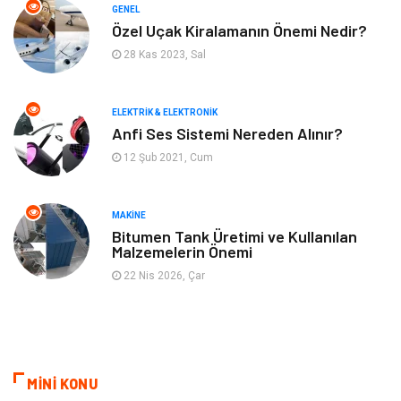
GENEL
Bilgisayar & Yazılım
Spor
Özel Uçak Kiralamanın Önemi Nedir?
28 Kas 2023, Sal
İnternet
Gençlik ve Eğlence
ELEKTRIK & ELEKTRONIK
Finans ve Yönetim
Gayrimenkul
Anfi Ses Sistemi Nereden Alınır?
12 Şub 2021, Cum
Mobilya
Aksesuar
Anne Çocuk
Müzik
MAKINE
Bitumen Tank Üretimi ve Kullanılan
Malzemelerin Önemi
Tekstil
Hediyelik Eşya
22 Nis 2026, Çar
Ev İşleri
Sigorta
Lojistik
Astroloji
MİNİ KONU
Bitkisel Ürünler
Restaurant