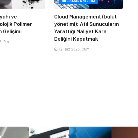
BILGISAYAR & YAZILIM
yahı ve
Cloud Management (bulut
lojik Polimer
yönetimi): Atıl Sunucuların
n Gelişimi
Yarattığı Maliyet Kara
Deliğini Kapatmak
, Pts
12 Haz 2026, Cum