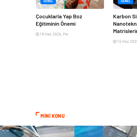
GENEL
GENEL
Çocuklarla Yap Boz
Karbon Si
Eğitiminin Önemi
Nanotekno
Matrisleri
18 Haz 2026, Per
15 Haz 2026
MİNİ KONU