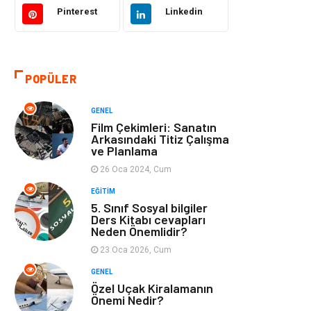
Eğitim ve Kariyer
Gıda
Pinterest
Linkedin
Otomotiv
Eğitim
POPÜLER
Makine
Alışveriş
GENEL
Keyif ve Hobi
Moda
Film Çekimleri: Sanatın
Arkasındaki Titiz Çalışma
ve Planlama
Tatil
Yeme İçme
26 Oca 2024, Cum
Emlak
Genel Kültür
EĞITIM
5. Sınıf Sosyal bilgiler
Ders Kitabı cevapları
Bilgisayar &
Spor
Neden Önemlidir?
Yazılım
23 Oca 2026, Cum
GENEL
İnternet
Gençlik ve
Özel Uçak Kiralamanın
Eğlence
Önemi Nedir?