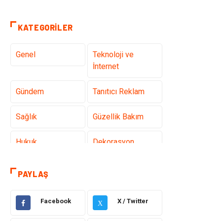
KATEGORILER
Genel
Teknoloji ve
İnternet
Gündem
Tanıtıcı Reklam
Sağlık
Güzellik Bakım
Hukuk
Dekorasyon
Elektrik &
Giyim
PAYLAŞ
Elektronik
Facebook
X / Twitter
Sağlıklı Yaşam
Organizasyon
X