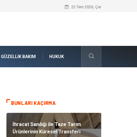
Konteyner Nakliye Fiyatları ve Küresel T
22 Tem 2026, Çar
GÜZELLIK BAKIM
HUKUK
BUNLARI KAÇIRMA
İhracat Sandığı ile Taze Tarım
Ürünlerinin Küresel Transferi