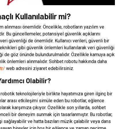
lı Kullanılabilir mi?
 alınması önemlidir. Öncelikle, robotların yazılım ve
r. Bu güncellemeler, potansiyel güvenlik açıklarını
eri güvenliği de önemlidir. Kullanıcı verileri, güvenli bir
knikleri gibi güvenlik önlemleri kullanılarak veri güvenliği
liği de göz önünde bulundurulmalıdır. Özellikle kamuya açık
enlik önlemleri alınmalıdır. Sohbet robotu hakkında daha
tr/
web adresini ziyaret edebilirsiniz.
ardımcı Olabilir?
otik teknolojileriyle birlikte hayatımıza giren ilginç bir
ar arası etkileşimi simüle eden bu robotlar, eğlence
larak karşımıza çıkıyor. Özellikle son yıllarda, sohbet
enceli bir deneyim sunmak için tasarlanmıştır. Bu robotlar,
ilgi sağlayabilir ve hatta bazıları müzik çalabilir veya dans
 yaşayan bireyler için hoş bir eğlence ve zaman geçirme