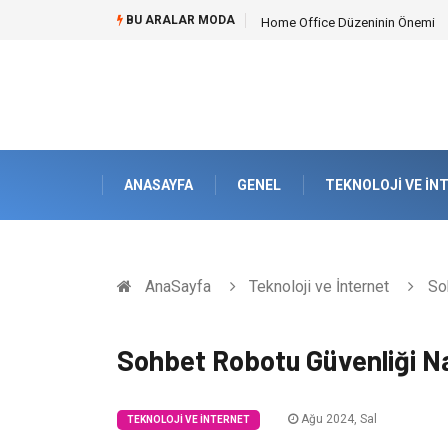
BU ARALAR MODA
Home Office Düzeninin Önemi
ANASAYFA
GENEL
TEKNOLOJI VE İN
AnaSayfa
Teknoloji ve İnternet
Soh
Sohbet Robotu Güvenliği Na
Ağu 2024, Sal
TEKNOLOJI VE İNTERNET