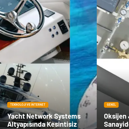
TEKNOLOJI VE İNTERNET
GENEL
Yacht Network Systems
Oksijen 
Altyapısında Kesintisiz
Sanayid