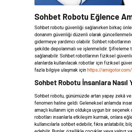
Sohbet Robotu Eğlence Amaç
Sohbet robotu güvenliği sağlanırken birkaç önlem
donanım güvenliği düzenli olarak güncellenmelidi
gidermeye yardımcı olabilir. Sohbet robotlarının v
şekilde depolanmalı ve işlenmelidir. Şifreleme te
sağlanabilir. Sohbet robotlarının fiziksel güven
alanlarda kullanılacak robotlar için fiziksel güv
fazla bilgiye ulaşmak için
https://amigotor.com/
Sohbet Robotu İnsanlara Nasıl Y
Sohbet robotu, günümüzde artan yapay zekâ ve rob
fenomen haline geldi. Geleneksel anlamda insanl
amaçlı kullanım için oldukça uygun bir seçenek o
robotları insanlarla etkileşim kurmak, onlara eğl
kullanıcılarla sohbet edebilir, fıkra anlatabilir, b
edebilir. Bunlar, özellikle çocuklar veya yalnız