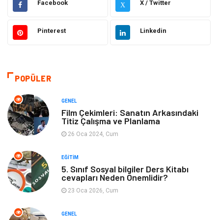
Facebook
X / Twitter
X
Elektrik & Elektronik
Giyim
Pinterest
Linkedin
Sağlıklı Yaşam
Organizasyon
Eğitim ve Kariyer
Gıda
POPÜLER
Otomotiv
Eğitim
GENEL
Film Çekimleri: Sanatın Arkasındaki
Titiz Çalışma ve Planlama
Makine
Alışveriş
26 Oca 2024, Cum
Keyif ve Hobi
Moda
EĞITIM
5. Sınıf Sosyal bilgiler Ders Kitabı
Tatil
Yeme İçme
cevapları Neden Önemlidir?
23 Oca 2026, Cum
Emlak
Genel Kültür
GENEL