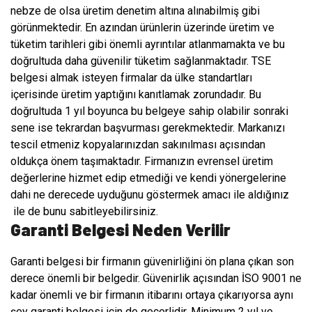
nebze de olsa üretim denetim altına alınabilmiş gibi
görünmektedir. En azından ürünlerin üzerinde üretim ve
tüketim tarihleri gibi önemli ayrıntılar atlanmamakta ve bu
doğrultuda daha güvenilir tüketim sağlanmaktadır. TSE
belgesi almak isteyen firmalar da ülke standartları
içerisinde üretim yaptığını kanıtlamak zorundadır. Bu
doğrultuda 1 yıl boyunca bu belgeye sahip olabilir sonraki
sene ise tekrardan başvurması gerekmektedir. Markanızı
tescil etmeniz kopyalarınızdan sakınılması açısından
oldukça önem taşımaktadır. Firmanızın evrensel üretim
değerlerine hizmet edip etmediği ve kendi yönergelerine
dahi ne derecede uyduğunu göstermek amacı ile aldığınız
ile de bunu sabitleyebilirsiniz.
Garanti Belgesi Neden Verilir
Garanti belgesi bir firmanın güvenirliğini ön plana çıkan son
derece önemli bir belgedir. Güvenirlik açısından İSO 9001 ne
kadar önemli ve bir firmanın itibarını ortaya çıkarıyorsa aynı
şey garanti belgesi için de geçerlidir. Minimum 2 yıl ve