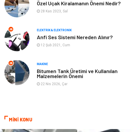
Bilgisayar & Yazılım
Spor
Özel Uçak Kiralamanın Önemi Nedir?
28 Kas 2023, Sal
İnternet
Gençlik ve Eğlence
ELEKTRIK & ELEKTRONIK
Finans ve Yönetim
Gayrimenkul
Anfi Ses Sistemi Nereden Alınır?
12 Şub 2021, Cum
Mobilya
Aksesuar
Anne Çocuk
Müzik
MAKINE
Bitumen Tank Üretimi ve Kullanılan
Malzemelerin Önemi
Tekstil
Hediyelik Eşya
22 Nis 2026, Çar
Ev İşleri
Sigorta
Lojistik
Astroloji
MİNİ KONU
Bitkisel Ürünler
Restaurant