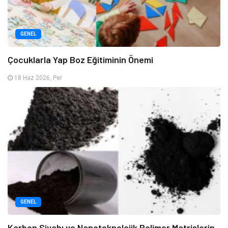
GENEL
Çocuklarla Yap Boz Eğitiminin Önemi
18 Haz 2026, Per
GENEL
Karbon Siyahı ve Nanoteknolojik Polimer Matrislerin