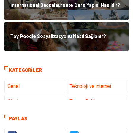
İnternational Baccalaureate Ders Yapısı Nasıldır?
Toy Poodle Sosyalizasyonu Nasıl Sağlanır?
KATEGORILER
Genel
Teknoloji ve İnternet
Gündem
Tanıtıcı Reklam
Sağlık
Güzellik Bakım
PAYLAŞ
Hukuk
Dekorasyon