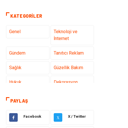
KATEGORILER
Genel
Teknoloji ve
İnternet
Gündem
Tanıtıcı Reklam
Sağlık
Güzellik Bakım
Hukuk
Dekorasyon
Elektrik &
Giyim
PAYLAŞ
Elektronik
Facebook
X / Twitter
Sağlıklı Yaşam
Organizasyon
X