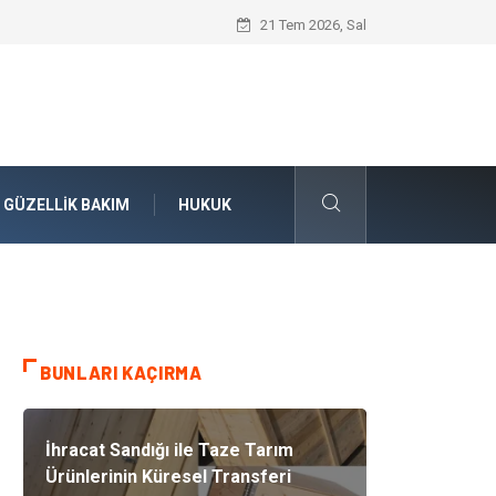
Konteyner Nakliye Fiyatları ve Küresel T
21 Tem 2026, Sal
GÜZELLIK BAKIM
HUKUK
BUNLARI KAÇIRMA
İhracat Sandığı ile Taze Tarım
Ürünlerinin Küresel Transferi