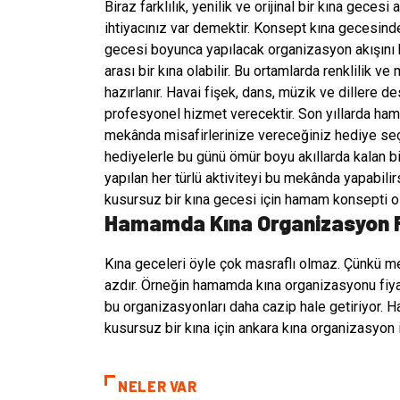
Biraz farklılık, yenilik ve orijinal bir kına geces
ihtiyacınız var demektir. Konsept kına gecesind
gecesi boyunca yapılacak organizasyon akışını 
arası bir kına olabilir. Bu ortamlarda renklilik ve
hazırlanır. Havai fişek, dans, müzik ve dillere des
profesyonel hizmet verecektir. Son yıllarda ham
mekânda misafirlerinize vereceğiniz hediye seçeneğ
hediyelerle bu günü ömür boyu akıllarda kalan bi
yapılan her türlü aktiviteyi bu mekânda yapabil
kusursuz bir kına gecesi için hamam konsepti ol
Hamamda Kına Organizasyon F
Kına geceleri öyle çok masraflı olmaz. Çünkü mek
azdır. Örneğin hamamda kına organizasyonu fiyat
bu organizasyonları daha cazip hale getiriyor.
kusursuz bir kına için ankara kına organizasyon i
NELER VAR