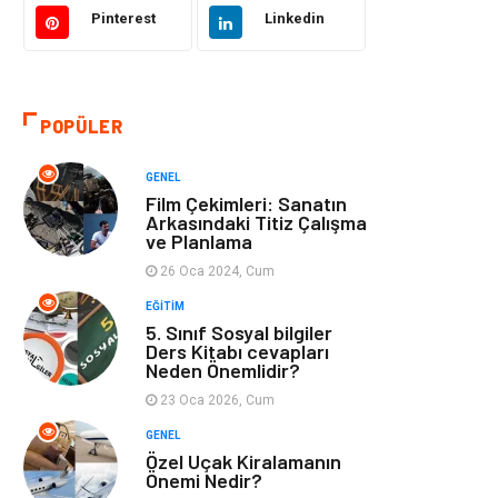
Eğitim ve Kariyer
Gıda
Pinterest
Linkedin
Otomotiv
Eğitim
POPÜLER
Makine
Alışveriş
GENEL
Keyif ve Hobi
Moda
Film Çekimleri: Sanatın
Arkasındaki Titiz Çalışma
ve Planlama
Tatil
Yeme İçme
26 Oca 2024, Cum
Emlak
Genel Kültür
EĞITIM
5. Sınıf Sosyal bilgiler
Ders Kitabı cevapları
Bilgisayar &
Spor
Neden Önemlidir?
Yazılım
23 Oca 2026, Cum
GENEL
İnternet
Gençlik ve
Özel Uçak Kiralamanın
Eğlence
Önemi Nedir?