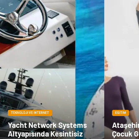
TEKNOLOJI VE İNTERNET
EĞITIM
Yacht Network Systems
Ataşehi
Altyapısında Kesintisiz
Çocuk G