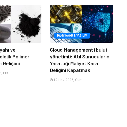
BILGISAYAR & YAZILIM
yahı ve
Cloud Management (bulut
lojik Polimer
yönetimi): Atıl Sunucuların
n Gelişimi
Yarattığı Maliyet Kara
Deliğini Kapatmak
, Pts
12 Haz 2026, Cum