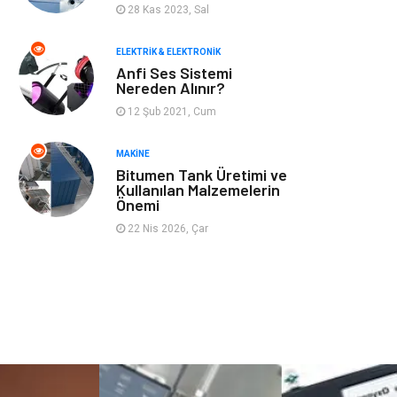
28 Kas 2023, Sal
Finans ve Yönetim
Gayrimenkul
ELEKTRIK & ELEKTRONIK
Mobilya
Aksesuar
Anfi Ses Sistemi
Nereden Alınır?
Anne Çocuk
Müzik
12 Şub 2021, Cum
MAKINE
Tekstil
Hediyelik Eşya
Bitumen Tank Üretimi ve
Kullanılan Malzemelerin
Ev İşleri
Sigorta
Önemi
22 Nis 2026, Çar
Lojistik
Astroloji
Bitkisel Ürünler
Restaurant
Spor Malzemeleri
Bebek Giyim