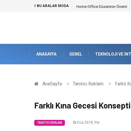
BU ARALAR MODA
Home Office Düzeninin Önemi
ANASAYFA
GENEL
TEKNOLOJI VE İN
AnaSayfa
Tanıtıcı Reklam
Farklı K
Farklı Kına Gecesi Konsepti
Oca 2018, Per
TANITICI REKLAM