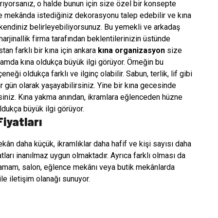
i arıyorsanız, o halde bunun için size özel bir konsepte
e mekânda istediğiniz dekorasyonu talep edebilir ve kına
kendiniz belirleyebiliyorsunuz. Bu yemekli ve arkadaş
 marjinallik firma tarafından beklentilerinizin üstünde
tan farklı bir kına için ankara
kına organizasyon
size
amda kına oldukça büyük ilgi görüyor. Örneğin bu
i oldukça farklı ve ilginç olabilir. Sabun, terlik, lif gibi
r gün olarak yaşayabilirsiniz. Yine bir kına gecesinde
irsiniz. Kına yakma anından, ikramlara eğlenceden hüzne
dukça büyük ilgi görüyor.
iyatları
ân daha küçük, ikramlıklar daha hafif ve kişi sayısı daha
ları inanılmaz uygun olmaktadır. Ayrıca farklı olması da
 Hamam, salon, eğlence mekânı veya butik mekânlarda
le iletişim olanağı sunuyor.