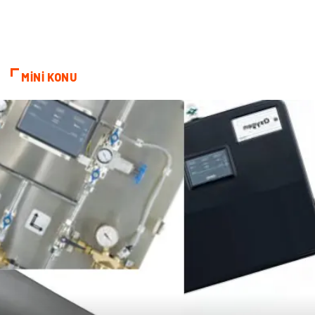
Ev İşleri
Sigorta
Lojistik
Astroloji
MİNİ KONU
Bitkisel Ürünler
Restaurant
Spor Malzemeleri
Bebek Giyim