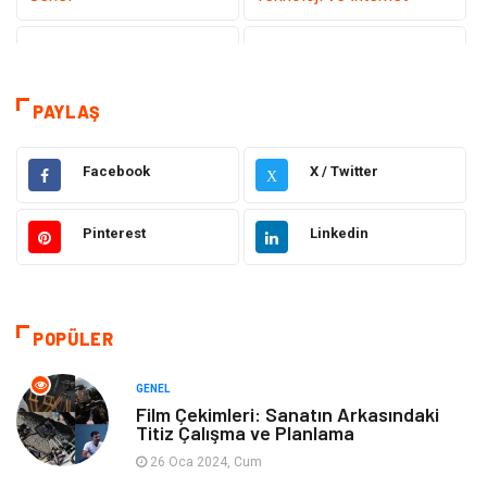
Gündem
Tanıtıcı Reklam
Sağlık
Güzellik Bakım
PAYLAŞ
Hukuk
Dekorasyon
Facebook
X / Twitter
X
Elektrik & Elektronik
Giyim
Pinterest
Linkedin
Sağlıklı Yaşam
Organizasyon
Eğitim ve Kariyer
Gıda
POPÜLER
Otomotiv
Eğitim
GENEL
Film Çekimleri: Sanatın Arkasındaki
Titiz Çalışma ve Planlama
Makine
Alışveriş
26 Oca 2024, Cum