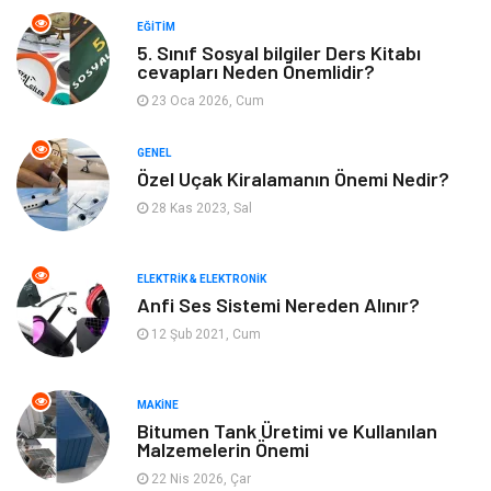
Keyif ve Hobi
Moda
EĞITIM
5. Sınıf Sosyal bilgiler Ders Kitabı
Tatil
Yeme İçme
cevapları Neden Önemlidir?
23 Oca 2026, Cum
Emlak
Genel Kültür
GENEL
Bilgisayar & Yazılım
Spor
Özel Uçak Kiralamanın Önemi Nedir?
28 Kas 2023, Sal
İnternet
Gençlik ve Eğlence
ELEKTRIK & ELEKTRONIK
Finans ve Yönetim
Gayrimenkul
Anfi Ses Sistemi Nereden Alınır?
12 Şub 2021, Cum
Mobilya
Aksesuar
Anne Çocuk
Müzik
MAKINE
Bitumen Tank Üretimi ve Kullanılan
Malzemelerin Önemi
Tekstil
Hediyelik Eşya
22 Nis 2026, Çar