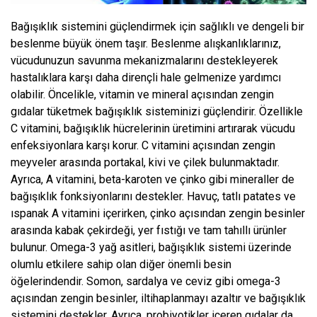
Bağışıklık sistemini güçlendirmek için sağlıklı ve dengeli bir
beslenme büyük önem taşır. Beslenme alışkanlıklarınız,
vücudunuzun savunma mekanizmalarını destekleyerek
hastalıklara karşı daha dirençli hale gelmenize yardımcı
olabilir. Öncelikle, vitamin ve mineral açısından zengin
gıdalar tüketmek bağışıklık sisteminizi güçlendirir. Özellikle
C vitamini, bağışıklık hücrelerinin üretimini artırarak vücudu
enfeksiyonlara karşı korur. C vitamini açısından zengin
meyveler arasında portakal, kivi ve çilek bulunmaktadır.
Ayrıca, A vitamini, beta-karoten ve çinko gibi mineraller de
bağışıklık fonksiyonlarını destekler. Havuç, tatlı patates ve
ıspanak A vitamini içerirken, çinko açısından zengin besinler
arasında kabak çekirdeği, yer fıstığı ve tam tahıllı ürünler
bulunur. Omega-3 yağ asitleri, bağışıklık sistemi üzerinde
olumlu etkilere sahip olan diğer önemli besin
öğelerindendir. Somon, sardalya ve ceviz gibi omega-3
açısından zengin besinler, iltihaplanmayı azaltır ve bağışıklık
sistemini destekler. Ayrıca, probiyotikler içeren gıdalar da