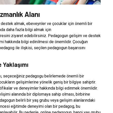
zmanlık Alanı
destek almak, ebeveynler ve çocuklar için önemli bir
da daha fazla bilgi almak için
resini ziyaret edebilirsiniz. Pedagogun gelişim ve destek
şimi hakkında bilgi edinilmesi de önemlidir. Çocuğun
edagog ile ilişkisi, seçilen pedagogun başarısını
e Yaklaşımı
ı, seçeceğiniz pedagogu belirlemede önemli bir
ocukların gelişimlerine yönelik geniş bir bilgiye sahiptir.
tifikalar ve deneyimler hakkında bilgi edinmek önemlidir.
elişimi alanında bir diplomaya sahip olması, birbirine
agogun belirli bir yaş grubu veya gelişim alanlarındaki
l öncesi eğitimde deneyimi olan bir pedagog, bu
 anlayabilir. Bu nedenle, online pedagogun, hangi yaş grubu