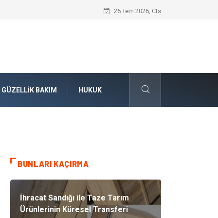
Konteyner Nakliye Fiyatları ve Küresel T
25 Tem 2026, Cts
GÜZELLIK BAKIM
HUKUK
BUNLARI KAÇIRMA
İhracat Sandığı ile Taze Tarım
Ürünlerinin Küresel Transferi