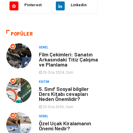
Eğitim ve Kariyer
Gıda
Pinterest
Linkedin
Otomotiv
Eğitim
POPÜLER
Makine
Alışveriş
GENEL
Keyif ve Hobi
Moda
Film Çekimleri: Sanatın
Arkasındaki Titiz Çalışma
ve Planlama
Tatil
Yeme İçme
26 Oca 2024, Cum
Emlak
Genel Kültür
EĞITIM
5. Sınıf Sosyal bilgiler
Ders Kitabı cevapları
Bilgisayar &
Spor
Neden Önemlidir?
Yazılım
23 Oca 2026, Cum
GENEL
İnternet
Gençlik ve
Özel Uçak Kiralamanın
Eğlence
Önemi Nedir?