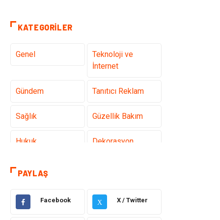
KATEGORILER
Genel
Teknoloji ve
İnternet
Gündem
Tanıtıcı Reklam
Sağlık
Güzellik Bakım
Hukuk
Dekorasyon
Elektrik &
Giyim
PAYLAŞ
Elektronik
Facebook
X / Twitter
Sağlıklı Yaşam
Organizasyon
X