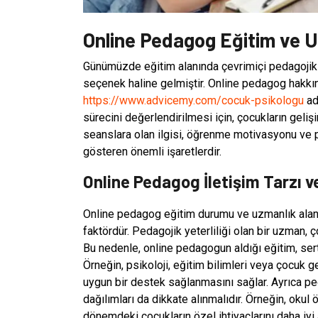
Online Pedagog Eğitim ve U
Günümüzde eğitim alanında çevrimiçi pedagojik 
seçenek haline gelmiştir. Online pedagog hakkın
https://www.advicemy.com/cocuk-psikologu
ad
sürecini değerlendirilmesi için, çocukların geli
seanslara olan ilgisi, öğrenme motivasyonu ve p
gösteren önemli işaretlerdir.
Online Pedagog İletişim Tarzı v
Online pedagog eğitim durumu ve uzmanlık alan
faktördür. Pedagojik yeterliliği olan bir uzman, ç
Bu nedenle, online pedagogun aldığı eğitim, ser
Örneğin, psikoloji, eğitim bilimleri veya çocuk g
uygun bir destek sağlanmasını sağlar. Ayrıca ped
dağılımları da dikkate alınmalıdır. Örneğin, oku
dönemdeki çocukların özel ihtiyaçlarını daha iyi