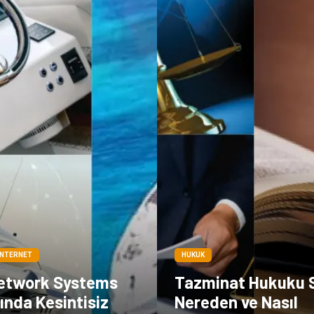
İNTERNET
HUKUK
etwork Systems
Tazminat Hukuku 
ında Kesintisiz
Nereden ve Nasıl