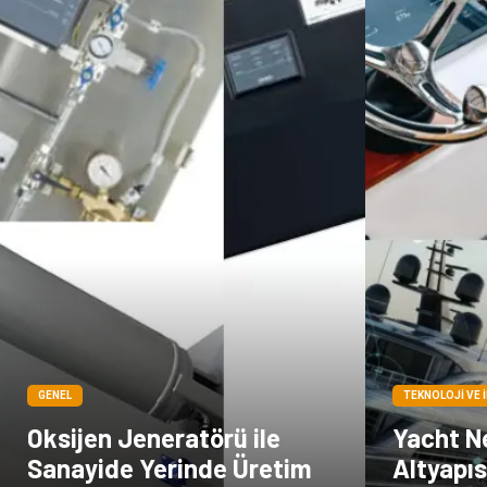
GENEL
TEKNOLOJI VE 
Oksijen Jeneratörü ile
Yacht N
Sanayide Yerinde Üretim
Altyapıs