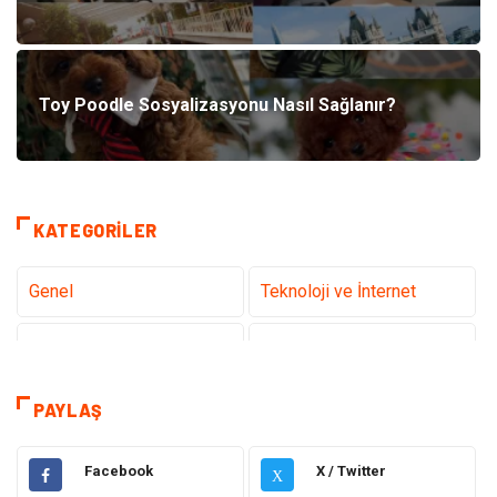
Toy Poodle Sosyalizasyonu Nasıl Sağlanır?
KATEGORILER
Genel
Teknoloji ve İnternet
Gündem
Tanıtıcı Reklam
Sağlık
Güzellik Bakım
PAYLAŞ
Hukuk
Dekorasyon
Facebook
X / Twitter
X