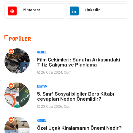
Elektrik & Elektronik
Giyim
Pinterest
Linkedin
Sağlıklı Yaşam
Organizasyon
Eğitim ve Kariyer
Gıda
POPÜLER
Otomotiv
Eğitim
GENEL
Film Çekimleri: Sanatın Arkasındaki
Titiz Çalışma ve Planlama
Makine
Alışveriş
26 Oca 2024, Cum
Keyif ve Hobi
Moda
EĞITIM
5. Sınıf Sosyal bilgiler Ders Kitabı
Tatil
Yeme İçme
cevapları Neden Önemlidir?
23 Oca 2026, Cum
Emlak
Genel Kültür
GENEL
Bilgisayar & Yazılım
Spor
Özel Uçak Kiralamanın Önemi Nedir?