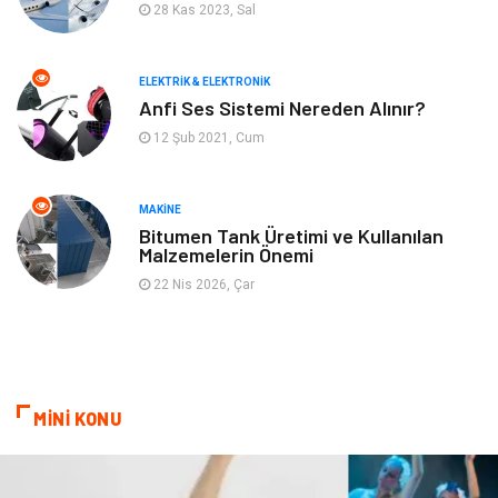
28 Kas 2023, Sal
İnternet
Gençlik ve Eğlence
ELEKTRIK & ELEKTRONIK
Finans ve Yönetim
Gayrimenkul
Anfi Ses Sistemi Nereden Alınır?
12 Şub 2021, Cum
Mobilya
Aksesuar
Anne Çocuk
Müzik
MAKINE
Bitumen Tank Üretimi ve Kullanılan
Malzemelerin Önemi
Tekstil
Hediyelik Eşya
22 Nis 2026, Çar
Ev İşleri
Sigorta
Lojistik
Astroloji
MİNİ KONU
Bitkisel Ürünler
Restaurant
Spor Malzemeleri
Bebek Giyim