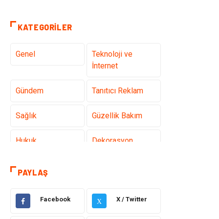
KATEGORILER
Genel
Teknoloji ve
İnternet
Gündem
Tanıtıcı Reklam
Sağlık
Güzellik Bakım
Hukuk
Dekorasyon
Elektrik &
Giyim
PAYLAŞ
Elektronik
Facebook
X / Twitter
Sağlıklı Yaşam
Organizasyon
X