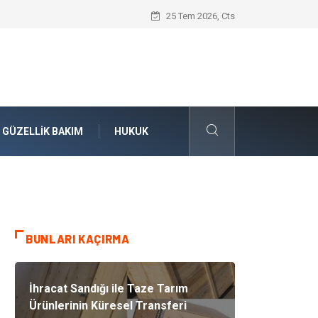
Konteyner Nakliye Fiyatları ve Küresel T
25 Tem 2026, Cts
GÜZELLIK BAKIM
HUKUK
BUNLARI KAÇIRMA
İhracat Sandığı ile Taze Tarım
Ürünlerinin Küresel Transferi