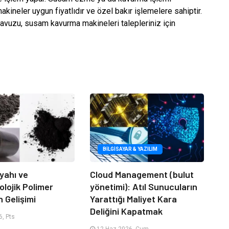
ineler uygun fiyatlıdır ve özel bakır işlemelere sahiptir.
avuzu, susam kavurma makineleri talepleriniz için
BILGISAYAR & YAZILIM
yahı ve
Cloud Management (bulut
lojik Polimer
yönetimi): Atıl Sunucuların
n Gelişimi
Yarattığı Maliyet Kara
Deliğini Kapatmak
, Pts
12 Haz 2026, Cum