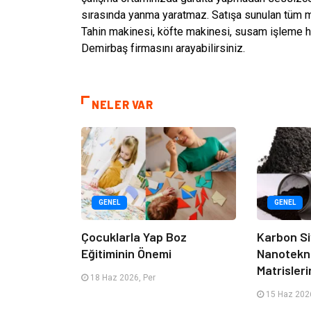
sırasında yanma yaratmaz. Satışa sunulan tüm mak
Tahin makinesi, köfte makinesi, susam işleme h
Demirbaş firmasını arayabilirsiniz.
NELER VAR
GENEL
GENEL
Çocuklarla Yap Boz
Karbon Si
Eğitiminin Önemi
Nanotekno
Matrisleri
18 Haz 2026, Per
15 Haz 2026