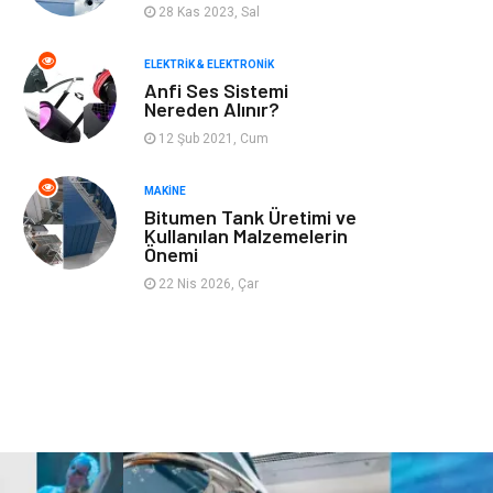
28 Kas 2023, Sal
Finans ve Yönetim
Gayrimenkul
ELEKTRIK & ELEKTRONIK
Mobilya
Aksesuar
Anfi Ses Sistemi
Nereden Alınır?
Anne Çocuk
Müzik
12 Şub 2021, Cum
MAKINE
Tekstil
Hediyelik Eşya
Bitumen Tank Üretimi ve
Kullanılan Malzemelerin
Ev İşleri
Sigorta
Önemi
22 Nis 2026, Çar
Lojistik
Astroloji
Bitkisel Ürünler
Restaurant
Spor Malzemeleri
Bebek Giyim