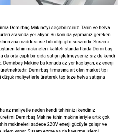
 firma Demirbaş Makine’yi seçebilirsiniz. Tahin ve helva
türleri arasında yer alıyor. Bu konuda yapmanız gereken
aların ana maddesi ise bilindiği gibi susamdır. Susamı
üştüren tahin makineleri, kaliteli standartlarda Demirbaş
a da orta çaplı bir gıda satışı işletmeyseniz siz de kendi
iz. Demirbaş Makine bu konuda az yer kaplayan, az enerji
 üretmektedir. Demirbaş firmasına ait olan market tipi
i düşük maliyetlerle üreterek tap taze helva satışına
ha az maliyetle neden kendi tahininizi kendiniz
 üretimi Demirbaş Makine tahin makineleriyle artık çok
hin makineleri sadece 220V enerji gücüyle çalışır ve
e işlem yapar. Susam ezme ya da kavurma işlemi