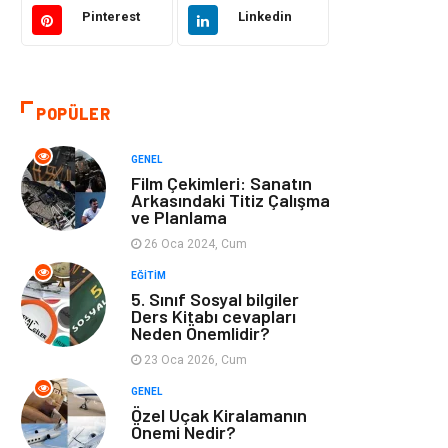
Eğitim ve Kariyer
Gıda
Pinterest
Linkedin
Otomotiv
Eğitim
POPÜLER
Makine
Alışveriş
GENEL
Keyif ve Hobi
Moda
Film Çekimleri: Sanatın
Arkasındaki Titiz Çalışma
ve Planlama
Tatil
Yeme İçme
26 Oca 2024, Cum
Emlak
Genel Kültür
EĞITIM
5. Sınıf Sosyal bilgiler
Ders Kitabı cevapları
Bilgisayar &
Spor
Neden Önemlidir?
Yazılım
23 Oca 2026, Cum
GENEL
İnternet
Gençlik ve
Özel Uçak Kiralamanın
Eğlence
Önemi Nedir?