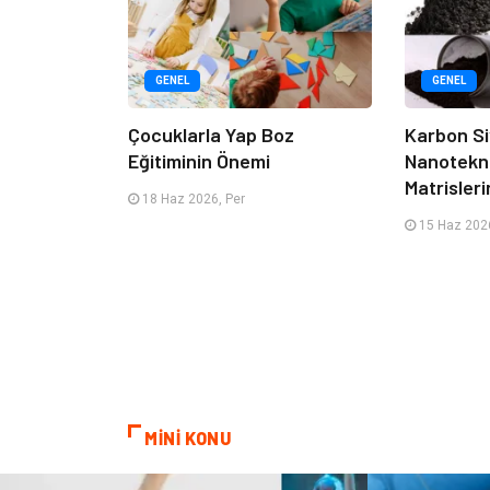
GENEL
GENEL
Çocuklarla Yap Boz
Karbon Si
Eğitiminin Önemi
Nanotekno
Matrisleri
18 Haz 2026, Per
15 Haz 2026
MİNİ KONU