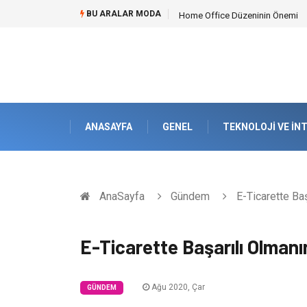
BU ARALAR MODA
Konteyner Nakliye Fiyatları ve Kü
ANASAYFA
GENEL
TEKNOLOJI VE İN
AnaSayfa
Gündem
E-Ticarette Baş
E-Ticarette Başarılı Olmanın
Ağu 2020, Çar
GÜNDEM