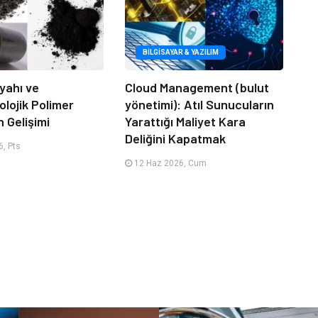
BILGISAYAR & YAZILIM
yahı ve
Cloud Management (bulut
lojik Polimer
yönetimi): Atıl Sunucuların
n Gelişimi
Yarattığı Maliyet Kara
Deliğini Kapatmak
, Pts
12 Haz 2026, Cum