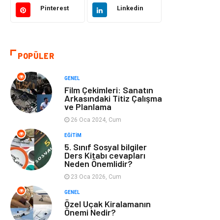
Eğitim ve Kariyer
Gıda
Pinterest
Linkedin
Otomotiv
Eğitim
POPÜLER
Makine
Alışveriş
GENEL
Keyif ve Hobi
Moda
Film Çekimleri: Sanatın
Arkasındaki Titiz Çalışma
ve Planlama
Tatil
Yeme İçme
26 Oca 2024, Cum
Emlak
Genel Kültür
EĞITIM
5. Sınıf Sosyal bilgiler
Ders Kitabı cevapları
Bilgisayar &
Spor
Neden Önemlidir?
Yazılım
23 Oca 2026, Cum
GENEL
İnternet
Gençlik ve
Özel Uçak Kiralamanın
Eğlence
Önemi Nedir?