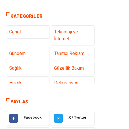
KATEGORILER
Genel
Teknoloji ve
İnternet
Gündem
Tanıtıcı Reklam
Sağlık
Güzellik Bakım
Hukuk
Dekorasyon
Elektrik &
Giyim
PAYLAŞ
Elektronik
Facebook
X / Twitter
Sağlıklı Yaşam
Organizasyon
X