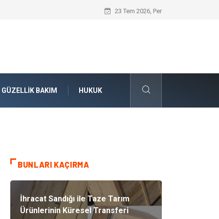
İnternational Baccalaureate Ders Yapısı 
23 Tem 2026, Per
GÜZELLIK BAKIM
HUKUK
BUNLARI KAÇIRMA
İhracat Sandığı ile Taze Tarım
Ürünlerinin Küresel Transferi