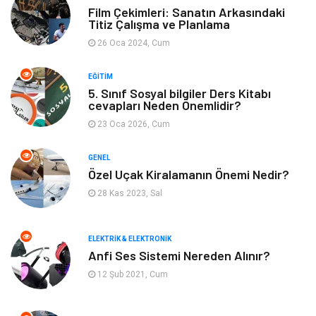
Film Çekimleri: Sanatın Arkasındaki
Titiz Çalışma ve Planlama
Makine
Alışveriş
26 Oca 2024, Cum
Keyif ve Hobi
Moda
EĞITIM
5. Sınıf Sosyal bilgiler Ders Kitabı
Tatil
Yeme İçme
cevapları Neden Önemlidir?
23 Oca 2026, Cum
Emlak
Genel Kültür
GENEL
Bilgisayar & Yazılım
Spor
Özel Uçak Kiralamanın Önemi Nedir?
28 Kas 2023, Sal
İnternet
Gençlik ve Eğlence
ELEKTRIK & ELEKTRONIK
Finans ve Yönetim
Gayrimenkul
Anfi Ses Sistemi Nereden Alınır?
12 Şub 2021, Cum
Mobilya
Aksesuar
Anne Çocuk
Müzik