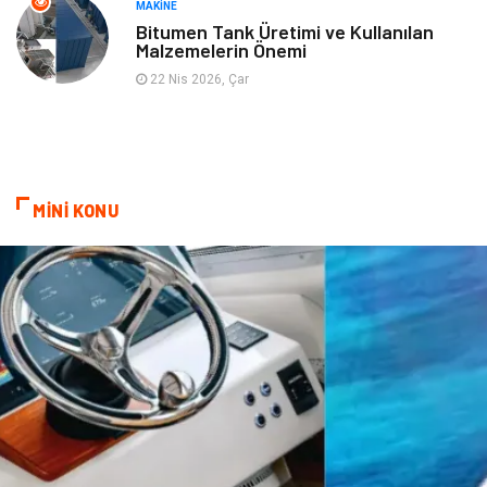
MAKINE
Bitumen Tank Üretimi ve Kullanılan
Malzemelerin Önemi
Tekstil
Hediyelik Eşya
22 Nis 2026, Çar
Ev İşleri
Sigorta
Lojistik
Astroloji
MİNİ KONU
Bitkisel Ürünler
Restaurant
Spor Malzemeleri
Bebek Giyim