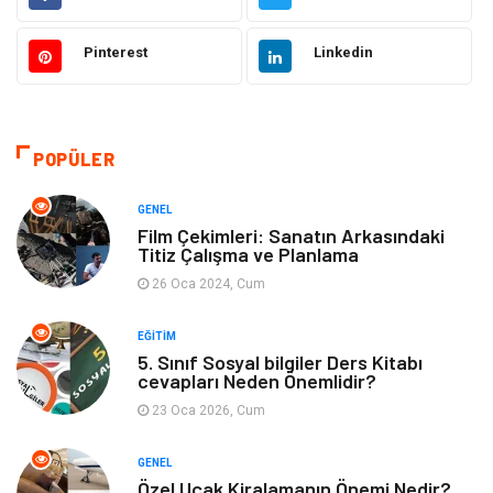
Elektrik & Elektronik
Giyim
Pinterest
Linkedin
Sağlıklı Yaşam
Organizasyon
Eğitim ve Kariyer
Gıda
POPÜLER
Otomotiv
Eğitim
GENEL
Film Çekimleri: Sanatın Arkasındaki
Titiz Çalışma ve Planlama
Makine
Alışveriş
26 Oca 2024, Cum
Keyif ve Hobi
Moda
EĞITIM
5. Sınıf Sosyal bilgiler Ders Kitabı
Tatil
Yeme İçme
cevapları Neden Önemlidir?
23 Oca 2026, Cum
Emlak
Genel Kültür
GENEL
Bilgisayar & Yazılım
Spor
Özel Uçak Kiralamanın Önemi Nedir?