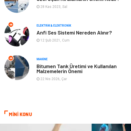
28 Kas 2023, Sal
İnternet
Gençlik ve Eğlence
ELEKTRIK & ELEKTRONIK
Finans ve Yönetim
Gayrimenkul
Anfi Ses Sistemi Nereden Alınır?
12 Şub 2021, Cum
Mobilya
Aksesuar
Anne Çocuk
Müzik
MAKINE
Bitumen Tank Üretimi ve Kullanılan
Malzemelerin Önemi
Tekstil
Hediyelik Eşya
22 Nis 2026, Çar
Ev İşleri
Sigorta
Lojistik
Astroloji
MİNİ KONU
Bitkisel Ürünler
Restaurant