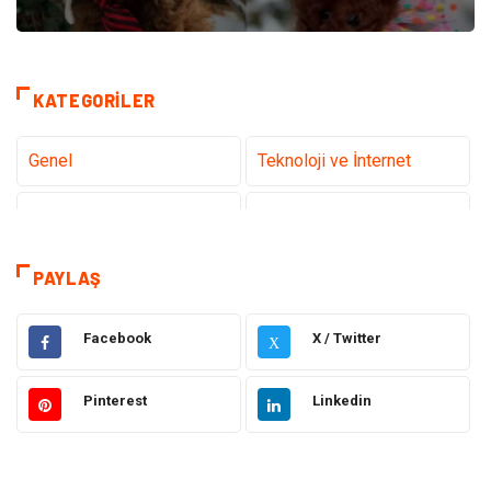
KATEGORILER
Genel
Teknoloji ve İnternet
Gündem
Tanıtıcı Reklam
Sağlık
Güzellik Bakım
PAYLAŞ
Hukuk
Dekorasyon
Facebook
X / Twitter
X
Elektrik & Elektronik
Giyim
Pinterest
Linkedin
Sağlıklı Yaşam
Organizasyon