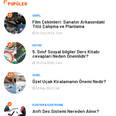
Eğitim ve Kariyer
Gıda
POPÜLER
Otomotiv
Eğitim
GENEL
Film Çekimleri: Sanatın Arkasındaki
Titiz Çalışma ve Planlama
Makine
Alışveriş
26 Oca 2024, Cum
Keyif ve Hobi
Moda
EĞITIM
5. Sınıf Sosyal bilgiler Ders Kitabı
Tatil
Yeme İçme
cevapları Neden Önemlidir?
23 Oca 2026, Cum
Emlak
Genel Kültür
GENEL
Bilgisayar & Yazılım
Spor
Özel Uçak Kiralamanın Önemi Nedir?
28 Kas 2023, Sal
İnternet
Gençlik ve Eğlence
ELEKTRIK & ELEKTRONIK
Finans ve Yönetim
Gayrimenkul
Anfi Ses Sistemi Nereden Alınır?