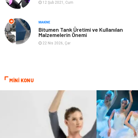
12 Şub 2021, Cum
Mobilya
Aksesuar
Anne Çocuk
Müzik
MAKINE
Bitumen Tank Üretimi ve Kullanılan
Malzemelerin Önemi
Tekstil
Hediyelik Eşya
22 Nis 2026, Çar
Ev İşleri
Sigorta
Lojistik
Astroloji
MİNİ KONU
Bitkisel Ürünler
Restaurant
Spor Malzemeleri
Bebek Giyim