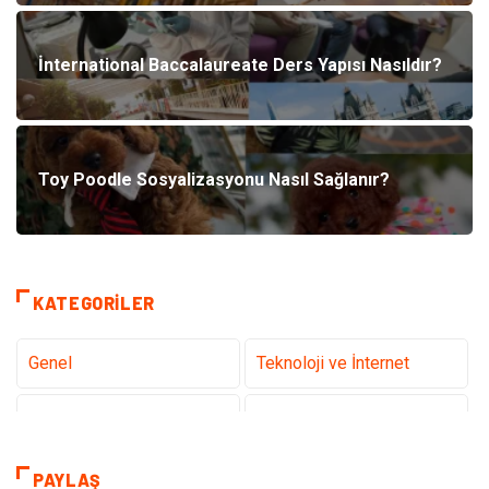
İnternational Baccalaureate Ders Yapısı Nasıldır?
Toy Poodle Sosyalizasyonu Nasıl Sağlanır?
KATEGORILER
Genel
Teknoloji ve İnternet
Gündem
Tanıtıcı Reklam
Sağlık
Güzellik Bakım
PAYLAŞ