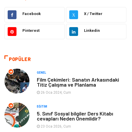
Hukuk
Dekorasyon
Facebook
X / Twitter
X
Elektrik & Elektronik
Giyim
Pinterest
Linkedin
Sağlıklı Yaşam
Organizasyon
Eğitim ve Kariyer
Gıda
POPÜLER
Otomotiv
Eğitim
GENEL
Film Çekimleri: Sanatın Arkasındaki
Titiz Çalışma ve Planlama
Makine
Alışveriş
26 Oca 2024, Cum
Keyif ve Hobi
Moda
EĞITIM
5. Sınıf Sosyal bilgiler Ders Kitabı
Tatil
Yeme İçme
cevapları Neden Önemlidir?
23 Oca 2026, Cum
Emlak
Genel Kültür