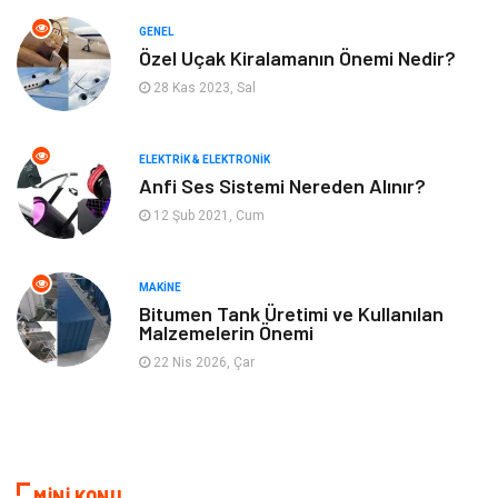
GENEL
Bilgisayar & Yazılım
Spor
Özel Uçak Kiralamanın Önemi Nedir?
28 Kas 2023, Sal
İnternet
Gençlik ve Eğlence
ELEKTRIK & ELEKTRONIK
Finans ve Yönetim
Gayrimenkul
Anfi Ses Sistemi Nereden Alınır?
12 Şub 2021, Cum
Mobilya
Aksesuar
Anne Çocuk
Müzik
MAKINE
Bitumen Tank Üretimi ve Kullanılan
Malzemelerin Önemi
Tekstil
Hediyelik Eşya
22 Nis 2026, Çar
Ev İşleri
Sigorta
Lojistik
Astroloji
MİNİ KONU