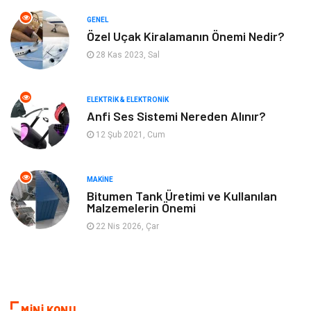
GENEL
Bilgisayar & Yazılım
Spor
Özel Uçak Kiralamanın Önemi Nedir?
28 Kas 2023, Sal
İnternet
Gençlik ve Eğlence
ELEKTRIK & ELEKTRONIK
Finans ve Yönetim
Gayrimenkul
Anfi Ses Sistemi Nereden Alınır?
12 Şub 2021, Cum
Mobilya
Aksesuar
Anne Çocuk
Müzik
MAKINE
Bitumen Tank Üretimi ve Kullanılan
Malzemelerin Önemi
Tekstil
Hediyelik Eşya
22 Nis 2026, Çar
Ev İşleri
Sigorta
Lojistik
Astroloji
MİNİ KONU