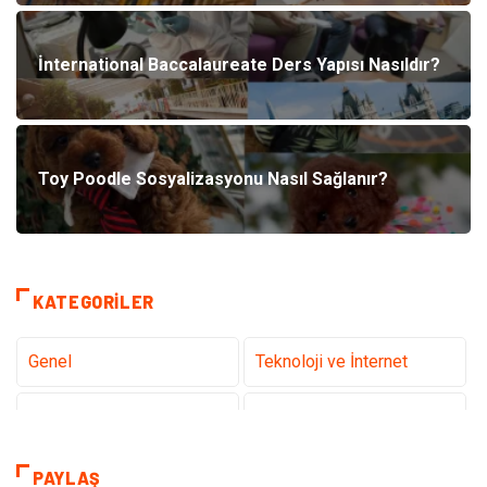
İnternational Baccalaureate Ders Yapısı Nasıldır?
Toy Poodle Sosyalizasyonu Nasıl Sağlanır?
KATEGORILER
Genel
Teknoloji ve İnternet
Gündem
Tanıtıcı Reklam
Sağlık
Güzellik Bakım
PAYLAŞ