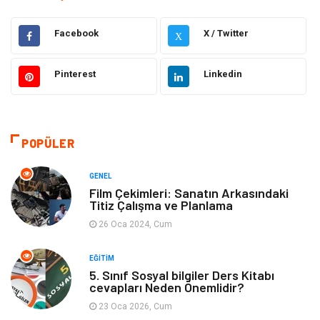
Hukuk
Dekorasyon
Facebook
X / Twitter
X
Elektrik & Elektronik
Giyim
Pinterest
Linkedin
Sağlıklı Yaşam
Organizasyon
Eğitim ve Kariyer
Gıda
POPÜLER
Otomotiv
Eğitim
GENEL
Film Çekimleri: Sanatın Arkasındaki
Titiz Çalışma ve Planlama
Makine
Alışveriş
26 Oca 2024, Cum
Keyif ve Hobi
Moda
EĞITIM
5. Sınıf Sosyal bilgiler Ders Kitabı
Tatil
Yeme İçme
cevapları Neden Önemlidir?
23 Oca 2026, Cum
Emlak
Genel Kültür