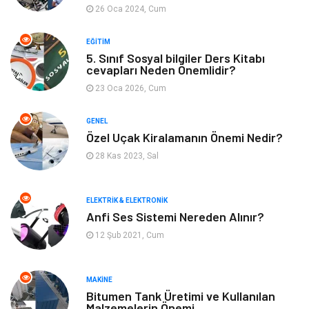
26 Oca 2024, Cum
Keyif ve Hobi
Moda
EĞITIM
5. Sınıf Sosyal bilgiler Ders Kitabı
Tatil
Yeme İçme
cevapları Neden Önemlidir?
23 Oca 2026, Cum
Emlak
Genel Kültür
GENEL
Bilgisayar & Yazılım
Spor
Özel Uçak Kiralamanın Önemi Nedir?
28 Kas 2023, Sal
İnternet
Gençlik ve Eğlence
ELEKTRIK & ELEKTRONIK
Finans ve Yönetim
Gayrimenkul
Anfi Ses Sistemi Nereden Alınır?
12 Şub 2021, Cum
Mobilya
Aksesuar
Anne Çocuk
Müzik
MAKINE
Bitumen Tank Üretimi ve Kullanılan
Malzemelerin Önemi