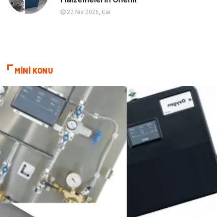
Tekstil
Hediyelik Eşya
22 Nis 2026, Çar
Ev İşleri
Sigorta
Lojistik
Astroloji
MİNİ KONU
Bitkisel Ürünler
Restaurant
Spor Malzemeleri
Bebek Giyim