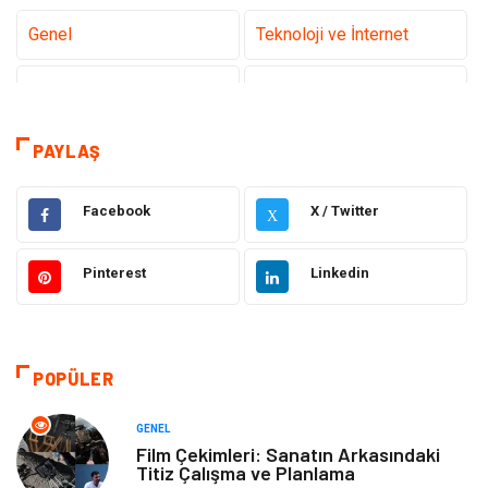
Genel
Teknoloji ve İnternet
Gündem
Tanıtıcı Reklam
Sağlık
Güzellik Bakım
PAYLAŞ
Hukuk
Dekorasyon
Facebook
X / Twitter
X
Elektrik & Elektronik
Giyim
Pinterest
Linkedin
Sağlıklı Yaşam
Organizasyon
Eğitim ve Kariyer
Gıda
POPÜLER
Otomotiv
Eğitim
GENEL
Film Çekimleri: Sanatın Arkasındaki
Titiz Çalışma ve Planlama
Makine
Alışveriş