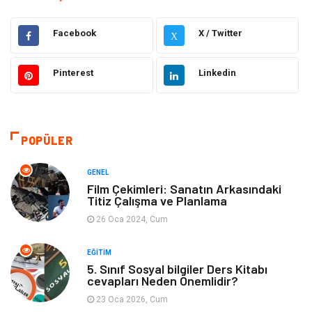
Hukuk
Dekorasyon
Facebook
X / Twitter
X
Elektrik & Elektronik
Giyim
Pinterest
Linkedin
Sağlıklı Yaşam
Organizasyon
Eğitim ve Kariyer
Gıda
POPÜLER
Otomotiv
Eğitim
GENEL
Film Çekimleri: Sanatın Arkasındaki
Titiz Çalışma ve Planlama
Makine
Alışveriş
26 Oca 2024, Cum
Keyif ve Hobi
Moda
EĞITIM
5. Sınıf Sosyal bilgiler Ders Kitabı
Tatil
Yeme İçme
cevapları Neden Önemlidir?
23 Oca 2026, Cum
Emlak
Genel Kültür