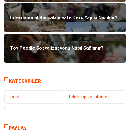
İnternational Baccalaureate Ders Yapısı Nasıldır?
Toy Poodle Sosyalizasyonu Nasıl Sağlanır?
KATEGORILER
Genel
Teknoloji ve İnternet
Gündem
Tanıtıcı Reklam
Sağlık
Güzellik Bakım
PAYLAŞ