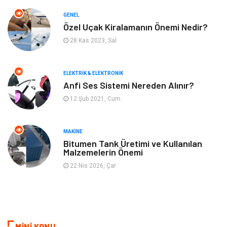
GENEL
Bilgisayar & Yazılım
Spor
Özel Uçak Kiralamanın Önemi Nedir?
28 Kas 2023, Sal
İnternet
Gençlik ve Eğlence
ELEKTRIK & ELEKTRONIK
Finans ve Yönetim
Gayrimenkul
Anfi Ses Sistemi Nereden Alınır?
12 Şub 2021, Cum
Mobilya
Aksesuar
Anne Çocuk
Müzik
MAKINE
Bitumen Tank Üretimi ve Kullanılan
Malzemelerin Önemi
Tekstil
Hediyelik Eşya
22 Nis 2026, Çar
Ev İşleri
Sigorta
Lojistik
Astroloji
MİNİ KONU