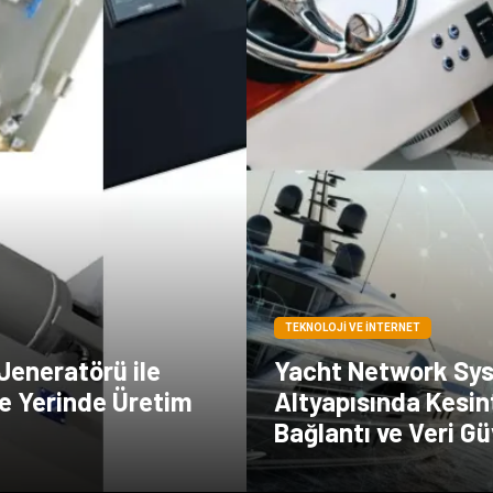
TEKNOLOJI VE İNTERNET
Jeneratörü ile
Yacht Network Sy
e Yerinde Üretim
Altyapısında Kesin
Bağlantı ve Veri Gü