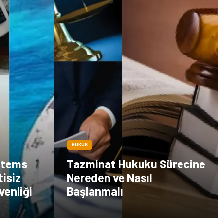
HUKUK
stems
Tazminat Hukuku Sürecine
tisiz
Nereden ve Nasıl
venliği
Başlanmalı