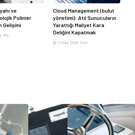
yahı ve
Cloud Management (bulut
lojik Polimer
yönetimi): Atıl Sunucuların
n Gelişimi
Yarattığı Maliyet Kara
Deliğini Kapatmak
, Pts
12 Haz 2026, Cum