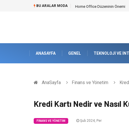
BU ARALAR MODA
Konteyner Nakliye Fiyatları ve Kü
ANASAYFA
GENEL
TEKNOLOJI VE İN
AnaSayfa
Finans ve Yönetim
Kredi
Kredi Kartı Nedir ve Nasıl Ku
Şub 2024, Per
FINANS VE YÖNETIM