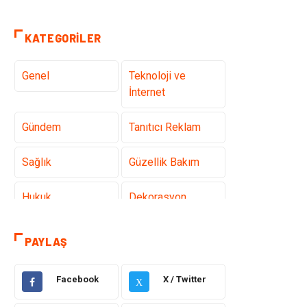
KATEGORILER
Genel
Teknoloji ve
İnternet
Gündem
Tanıtıcı Reklam
Sağlık
Güzellik Bakım
Hukuk
Dekorasyon
Elektrik &
Giyim
PAYLAŞ
Elektronik
Facebook
X / Twitter
Sağlıklı Yaşam
Organizasyon
X