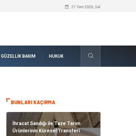
İnternational Baccalaureate Ders Yapısı 
21 Tem 2026, Sal
GÜZELLIK BAKIM
HUKUK
BUNLARI KAÇIRMA
İhracat Sandığı ile Taze Tarım
Ürünlerinin Küresel Transferi