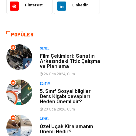
Eğitim ve Kariyer
Gıda
Pinterest
Linkedin
Otomotiv
Eğitim
POPÜLER
Makine
Alışveriş
GENEL
Keyif ve Hobi
Moda
Film Çekimleri: Sanatın
Arkasındaki Titiz Çalışma
ve Planlama
Tatil
Yeme İçme
26 Oca 2024, Cum
Emlak
Genel Kültür
EĞITIM
5. Sınıf Sosyal bilgiler
Ders Kitabı cevapları
Bilgisayar &
Spor
Neden Önemlidir?
Yazılım
23 Oca 2026, Cum
GENEL
İnternet
Gençlik ve
Özel Uçak Kiralamanın
Eğlence
Önemi Nedir?