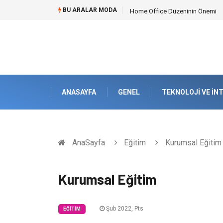
BU ARALAR MODA
Konteyner Nakliye Fiyatları ve Kü
ANASAYFA
GENEL
TEKNOLOJI VE İN
AnaSayfa
Eğitim
Kurumsal Eğitim
Kurumsal Eğitim
Şub 2022, Pts
EĞITIM