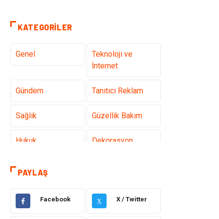
KATEGORILER
Genel
Teknoloji ve
İnternet
Gündem
Tanıtıcı Reklam
Sağlık
Güzellik Bakım
Hukuk
Dekorasyon
Elektrik &
Giyim
PAYLAŞ
Elektronik
Facebook
X / Twitter
Sağlıklı Yaşam
Organizasyon
X