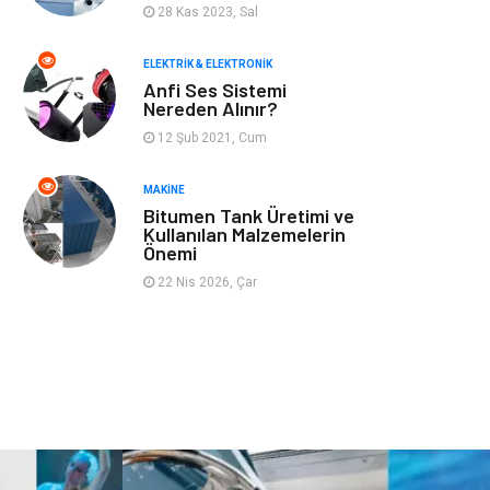
28 Kas 2023, Sal
Finans ve Yönetim
Gayrimenkul
ELEKTRIK & ELEKTRONIK
Mobilya
Aksesuar
Anfi Ses Sistemi
Nereden Alınır?
Anne Çocuk
Müzik
12 Şub 2021, Cum
MAKINE
Tekstil
Hediyelik Eşya
Bitumen Tank Üretimi ve
Kullanılan Malzemelerin
Ev İşleri
Sigorta
Önemi
22 Nis 2026, Çar
Lojistik
Astroloji
Bitkisel Ürünler
Restaurant
Spor Malzemeleri
Bebek Giyim