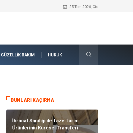
İnternational Baccalaureate Ders Yapısı 
25 Tem 2026, Cts
GÜZELLIK BAKIM
HUKUK
BUNLARI KAÇIRMA
İhracat Sandığı ile Taze Tarım
Ürünlerinin Küresel Transferi