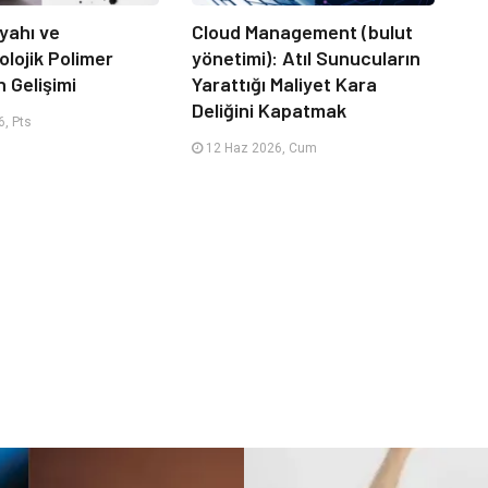
yahı ve
Cloud Management (bulut
lojik Polimer
yönetimi): Atıl Sunucuların
n Gelişimi
Yarattığı Maliyet Kara
Deliğini Kapatmak
, Pts
12 Haz 2026, Cum