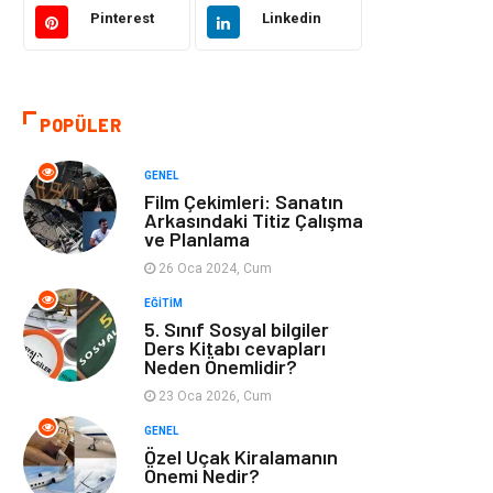
Eğitim ve Kariyer
Gıda
Pinterest
Linkedin
Otomotiv
Eğitim
POPÜLER
Makine
Alışveriş
GENEL
Keyif ve Hobi
Moda
Film Çekimleri: Sanatın
Arkasındaki Titiz Çalışma
ve Planlama
Tatil
Yeme İçme
26 Oca 2024, Cum
Emlak
Genel Kültür
EĞITIM
5. Sınıf Sosyal bilgiler
Ders Kitabı cevapları
Bilgisayar &
Spor
Neden Önemlidir?
Yazılım
23 Oca 2026, Cum
GENEL
İnternet
Gençlik ve
Özel Uçak Kiralamanın
Eğlence
Önemi Nedir?