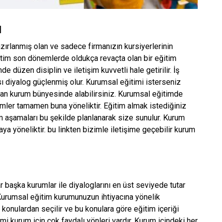
ı
azırlanmış olan ve sadece firmanızın kursiyerlerinin
ğitim son dönemlerde oldukça revaçta olan bir eğitim
 düzen disiplin ve iletişim kuvvetli hale getirilir. İş
sı diyalog güçlenmiş olur. Kurumsal eğitimi isterseniz
lan kurum bünyesinde alabilirsiniz. Kurumsal eğitimde
itimler tamamen buna yöneliktir. Eğitim almak istediğiniz
im aşamaları bu şekilde planlanarak size sunulur. Kurum
ya yöneliktir. bu linkten bizimle iletişime geçebilir kurum
başka kurumlar ile diyaloglarını en üst seviyede tutar
r. Kurumsal eğitim kurumunuzun ihtiyacına yönelik
onulardan seçilir ve bu konulara göre eğitim içeriği
mi kurum için çok faydalı yönleri vardır. Kurum içindeki her